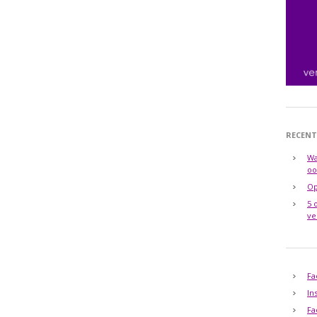
RECENT
Wa
oo
Op
5 
ve
Fa
In
Fa