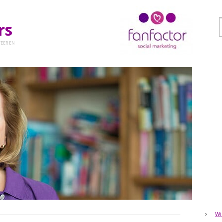
ers
EER EN
Wi