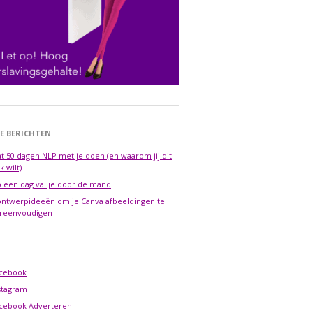
E BERICHTEN
t 50 dagen NLP met je doen (en waarom jij dit
k wilt)
 een dag val je door de mand
ontwerpideeën om je Canva afbeeldingen te
reenvoudigen
cebook
stagram
cebook Adverteren