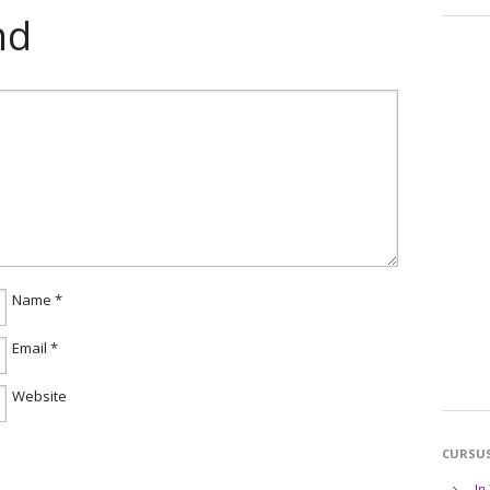
nd
Name
*
Email
*
Website
CURSU
In