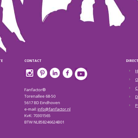
TE
CONTACT
DIREC
H
O
C
Fanfactor®
Torenallee 68-50
D
5617 BD Eindhoven
P
e-mail:
info@fanfactor.nl
KvK: 70301565
BTW NL858246624B01