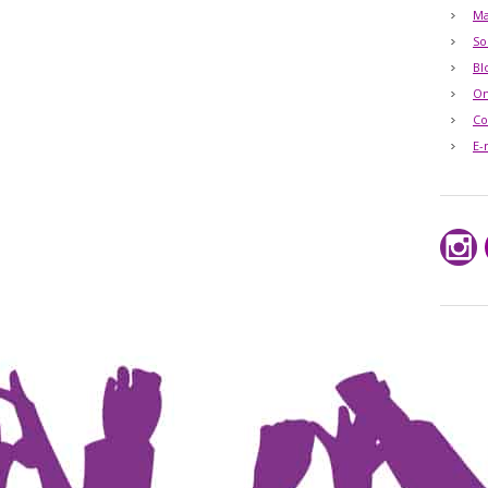
Ma
So
Bl
O
Co
E-