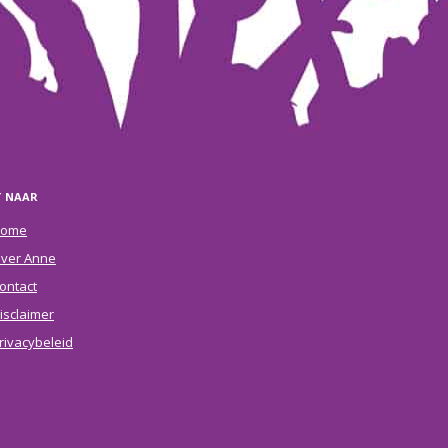
T NAAR
ome
ver Anne
ontact
isclaimer
rivacybeleid