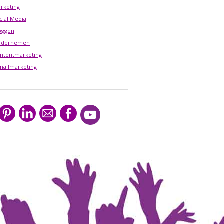
rketing
cial Media
oggen
ndernemen
ntentmarketing
mailmarketing