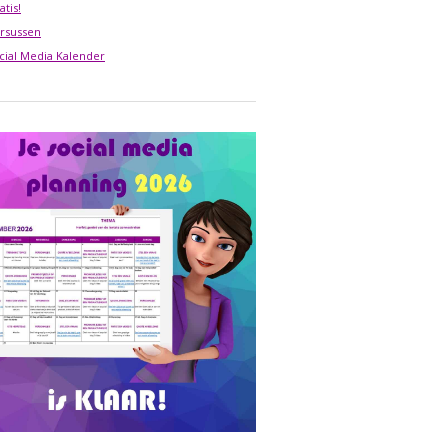
atis!
rsussen
cial Media Kalender