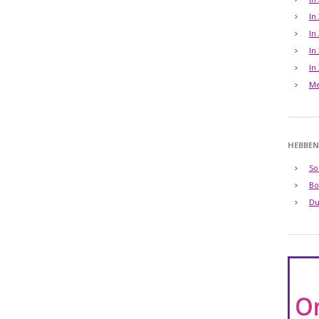
In
In
In
In
Me
HEBBEN
So
Bo
Du