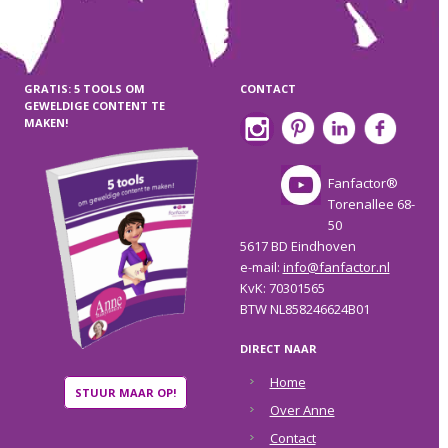
GRATIS: 5 TOOLS OM
CONTACT
GEWELDIGE CONTENT TE
MAKEN!
Fanfactor®
Torenallee 68-
50
5617 BD Eindhoven
e-mail:
info@fanfactor.nl
KvK: 70301565
BTW NL858246624B01
DIRECT NAAR
Home
STUUR MAAR OP!
Over Anne
Contact