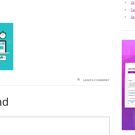
Gr
Cu
So
LEAVE A COMMENT
nd