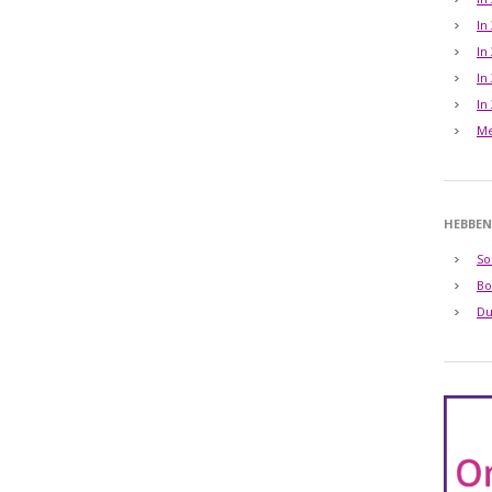
In
In
In
In
Me
HEBBEN
So
Bo
Du