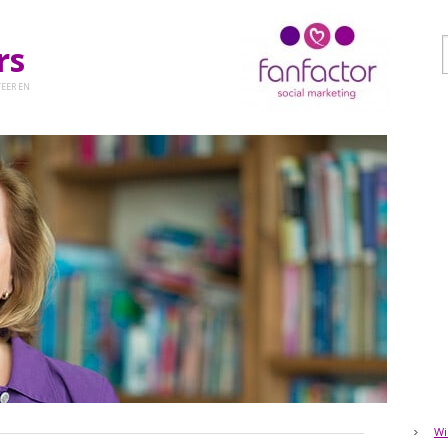
ers
EER EN
Wi