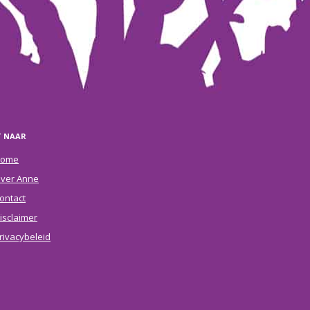
T NAAR
ome
ver Anne
ontact
isclaimer
rivacybeleid