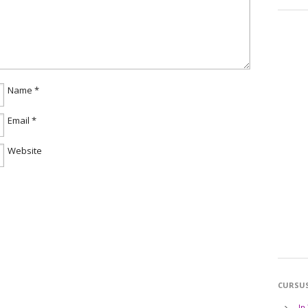
Name
*
Email
*
Website
CURSU
In