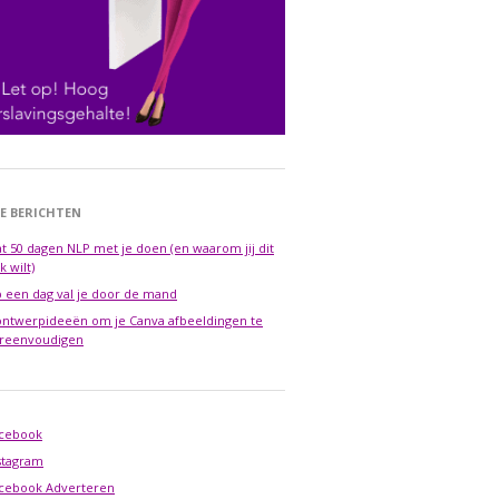
E BERICHTEN
t 50 dagen NLP met je doen (en waarom jij dit
k wilt)
 een dag val je door de mand
ontwerpideeën om je Canva afbeeldingen te
reenvoudigen
cebook
stagram
cebook Adverteren