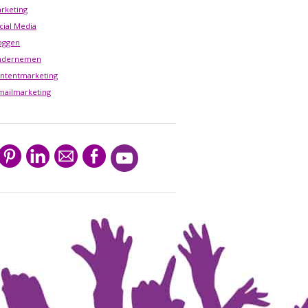
rketing
cial Media
oggen
ndernemen
ntentmarketing
mailmarketing