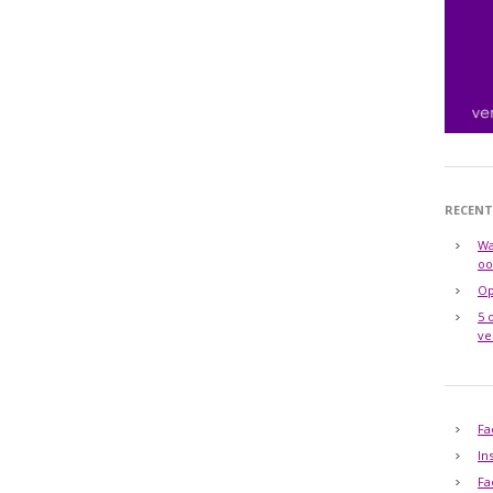
RECENT
Wa
oo
Op
5 
ve
Fa
In
Fa