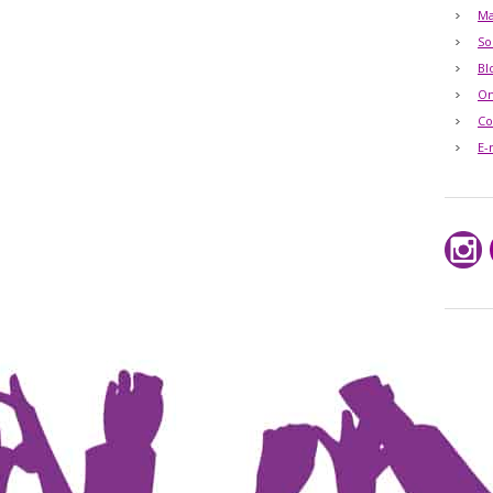
Ma
So
Bl
O
Co
E-