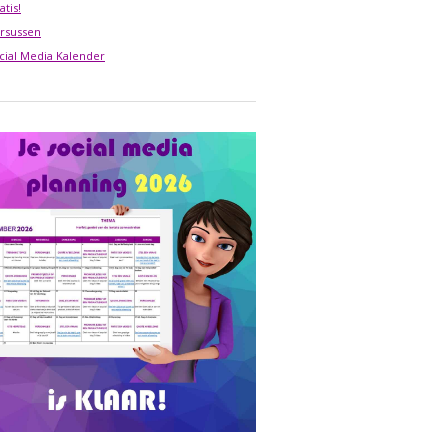
atis!
rsussen
cial Media Kalender