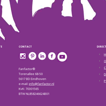
TE
CONTACT
DIREC
H
O
C
Fanfactor®
Torenallee 68-50
D
5617 BD Eindhoven
P
e-mail:
info@fanfactor.nl
KvK: 70301565
BTW NL858246624B01