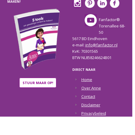
MAKEN!
Fanfactor®
Torenallee 68-
50
5617 BD Eindhoven
e-mail:
info@fanfactor.nl
KvK: 70301565
BTW NL858246624B01
DIRECT NAAR
Home
STUUR MAAR OP!
Over Anne
Contact
Disclaimer
Privacybeleid
COPYRIGHT © 2026 ·
ANNE RAAYMAKERS
·