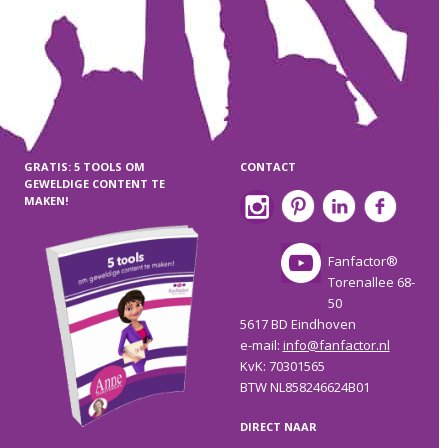
GRATIS: 5 TOOLS OM
CONTACT
GEWELDIGE CONTENT TE
MAKEN!
Fanfactor®
Torenallee 68-
50
5617 BD Eindhoven
e-mail:
info@fanfactor.nl
KvK: 70301565
BTW NL858246624B01
DIRECT NAAR