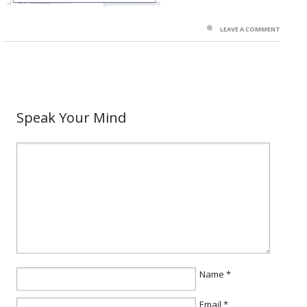
LEAVE A COMMENT
Speak Your Mind
Name
*
Email
*