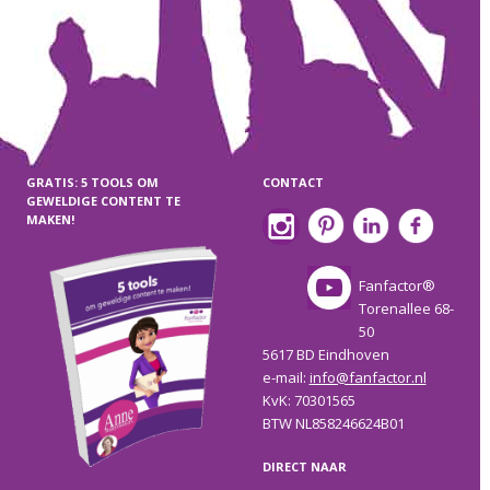
GRATIS: 5 TOOLS OM
CONTACT
GEWELDIGE CONTENT TE
MAKEN!
Fanfactor®
Torenallee 68-
50
5617 BD Eindhoven
e-mail:
info@fanfactor.nl
KvK: 70301565
BTW NL858246624B01
DIRECT NAAR