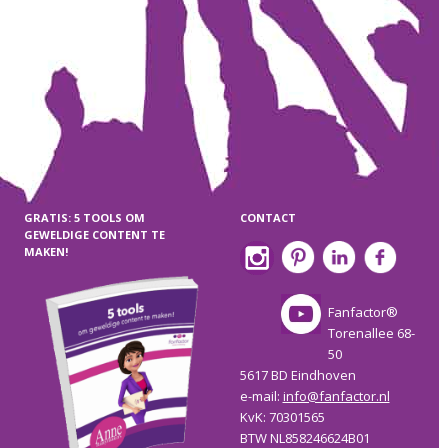
GRATIS: 5 TOOLS OM
CONTACT
GEWELDIGE CONTENT TE
MAKEN!
Fanfactor®
Torenallee 68-
50
5617 BD Eindhoven
e-mail:
info@fanfactor.nl
KvK: 70301565
BTW NL858246624B01