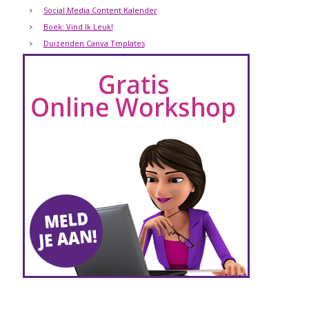
Social Media Content Kalender
Boek: Vind Ik Leuk!
Duizenden Canva Tmplates