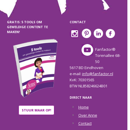
GRATIS: 5 TOOLS OM
CONTACT
GEWELDIGE CONTENT TE
MAKEN!
Fanfactor®
Torenallee 68-
50
5617 BD Eindhoven
e-mail:
info@fanfactor.nl
KvK: 70301565
BTW NL858246624B01
DIRECT NAAR
Home
STUUR MAAR OP!
Over Anne
Contact