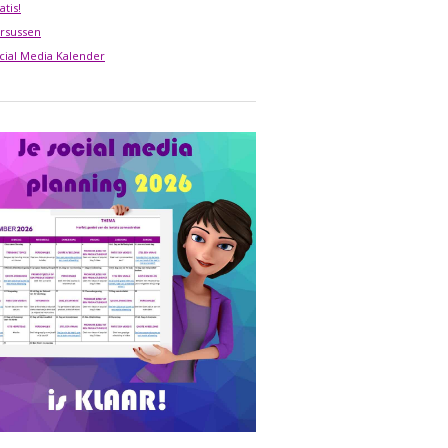
atis!
rsussen
cial Media Kalender