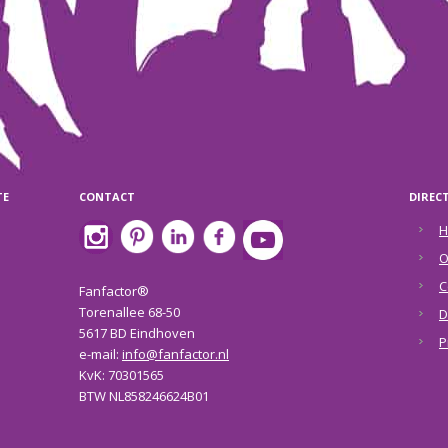
TE
CONTACT
DIREC
H
O
C
Fanfactor®
Torenallee 68-50
D
5617 BD Eindhoven
P
e-mail:
info@fanfactor.nl
KvK: 70301565
BTW NL858246624B01