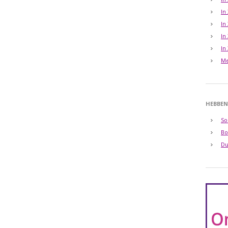
In
In
In
In
Me
HEBBEN
So
Bo
Du