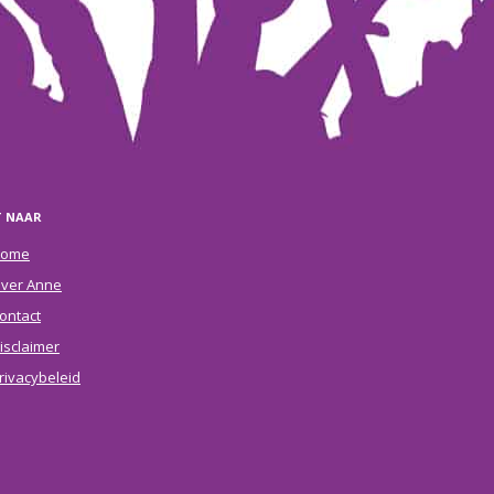
T NAAR
ome
ver Anne
ontact
isclaimer
rivacybeleid