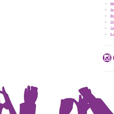
Ma
So
Bl
O
Co
E-