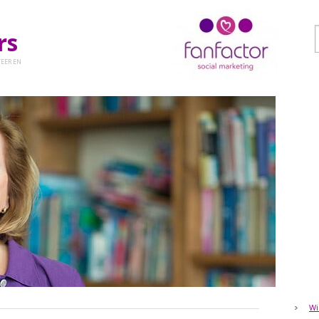
ers
EER EN
Wi