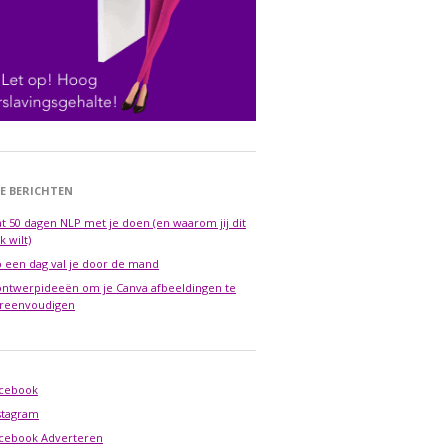
E BERICHTEN
t 50 dagen NLP met je doen (en waarom jij dit
k wilt)
 een dag val je door de mand
ontwerpideeën om je Canva afbeeldingen te
reenvoudigen
cebook
stagram
cebook Adverteren