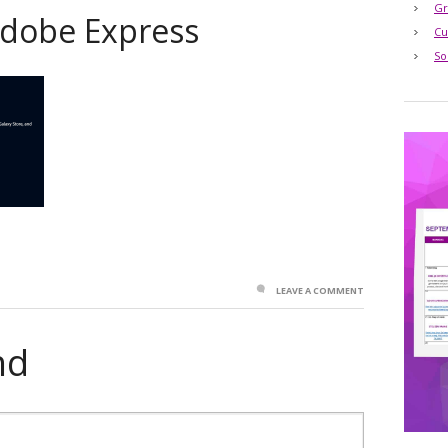
Gr
Adobe Express
Cu
So
LEAVE A COMMENT
nd