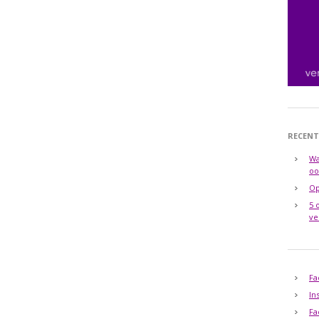
RECENT
Wa
oo
Op
5 
ve
Fa
In
Fa