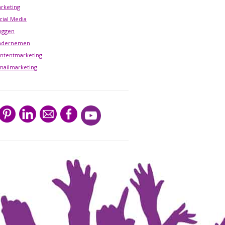
rketing
cial Media
oggen
ndernemen
ntentmarketing
mailmarketing