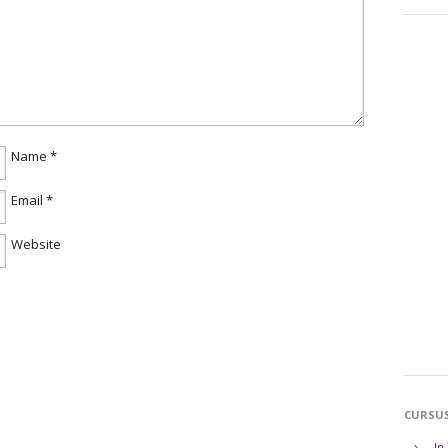
Name
*
Email
*
Website
CURSU
In