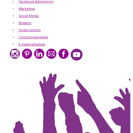
Facebook Adverteren
Marketing
Social Media
Bloggen
Ondernemen
Contentmarketing
E-mailmarketing