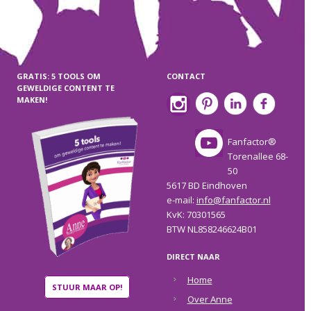
GRATIS: 5 TOOLS OM
CONTACT
GEWELDIGE CONTENT TE
MAKEN!
Fanfactor®
Torenallee 68-
50
5617 BD Eindhoven
e-mail:
info@fanfactor.nl
KvK: 70301565
BTW NL858246624B01
DIRECT NAAR
Home
STUUR MAAR OP!
Over Anne