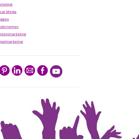
rketing
cial Media
oggen
ndernemen
ntentmarketing
mailmarketing