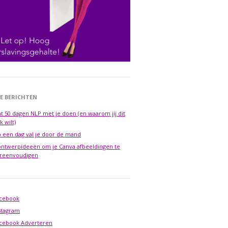
E BERICHTEN
t 50 dagen NLP met je doen (en waarom jij dit
k wilt)
 een dag val je door de mand
ontwerpideeën om je Canva afbeeldingen te
reenvoudigen
cebook
stagram
cebook Adverteren