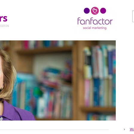
ers
EER EN
Wi