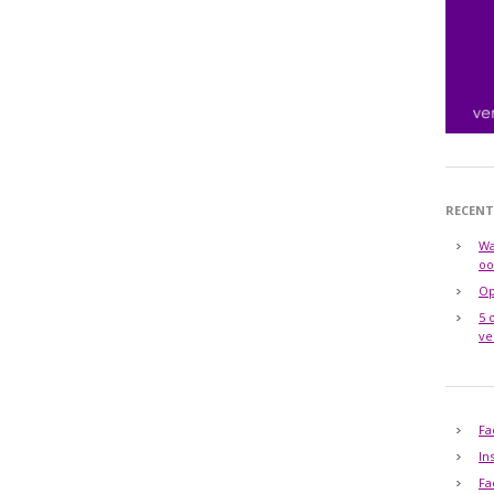
RECENT
Wa
oo
Op
5 
ve
Fa
In
Fa