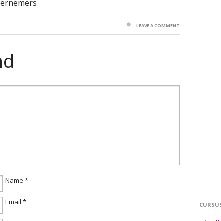
ndernemers
LEAVE A COMMENT
nd
Name
*
Email
*
CURSU
In