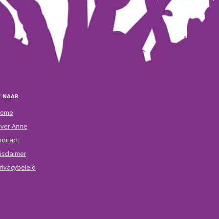
T NAAR
ome
ver Anne
ontact
isclaimer
rivacybeleid