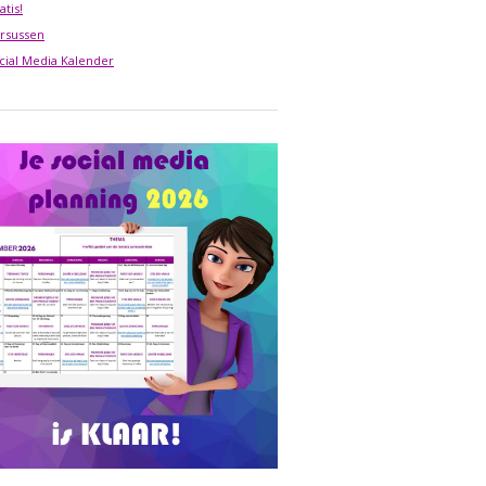
atis!
rsussen
cial Media Kalender