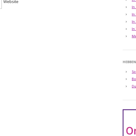
Website
In
In
In
In
Me
HEBBEN
So
Bo
Du