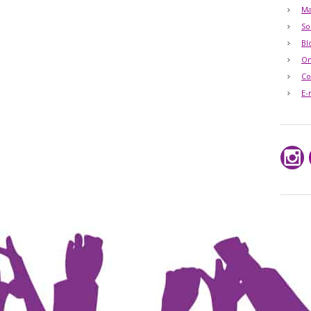
Ma
So
Bl
O
Co
E-