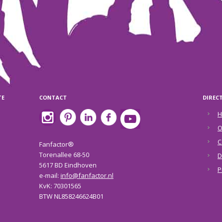
TE
CONTACT
DIREC
H
O
C
Fanfactor®
Torenallee 68-50
D
5617 BD Eindhoven
P
e-mail:
info@fanfactor.nl
KvK: 70301565
BTW NL858246624B01