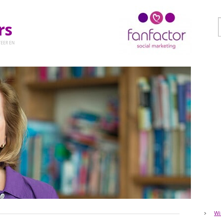
ers
EER EN
Wi