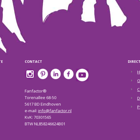
TE
CONTACT
DIREC
H
O
C
Fanfactor®
Torenallee 68-50
D
5617 BD Eindhoven
P
e-mail:
info@fanfactor.nl
KvK: 70301565
BTW NL858246624B01