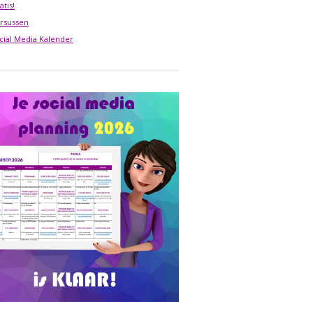
atis!
rsussen
cial Media Kalender