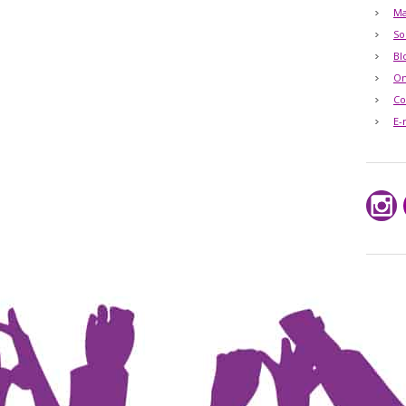
Ma
So
Bl
O
Co
E-