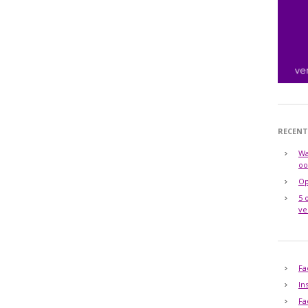
RECENT
Wa
oo
Op
5 
ve
Fa
In
Fa