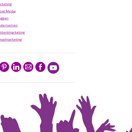
rketing
cial Media
oggen
ndernemen
ntentmarketing
mailmarketing