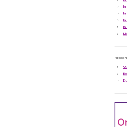
In
In
In
In
Me
HEBBEN
So
Bo
Du