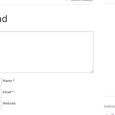
LEAVE A COMMENT
nd
Name
*
Email
*
Website
CURSU
In