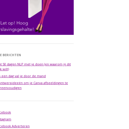
E BERICHTEN
t 50 dagen NLP met je doen (en waarom jij dit
k wilt)
 een dag val je door de mand
ontwerpideeën om je Canva afbeeldingen te
reenvoudigen
cebook
stagram
cebook Adverteren