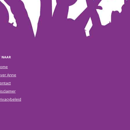
T NAAR
ome
ver Anne
ontact
isclaimer
rivacybeleid