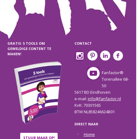
GRATIS: 5 TOOLS OM
CONTACT
GEWELDIGE CONTENT TE
MAKEN!
Fanfactor®
Torenallee 68-
50
5617 BD Eindhoven
e-mail:
info@fanfactor.nl
KvK: 70301565
BTW NL858246624B01
DIRECT NAAR
Home
STUUR MAAR OP!