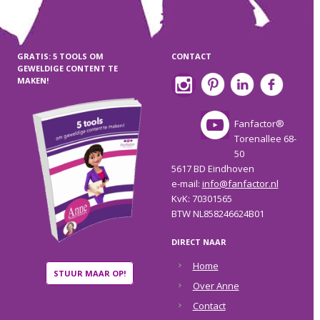
GRATIS: 5 TOOLS OM
CONTACT
GEWELDIGE CONTENT TE
MAKEN!
Fanfactor®
Torenallee 68-
50
5617 BD Eindhoven
e-mail:
info@fanfactor.nl
KvK: 70301565
BTW NL858246624B01
DIRECT NAAR
Home
STUUR MAAR OP!
Over Anne
Contact