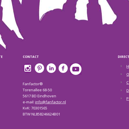
TE
CONTACT
DIREC
H
O
C
Fanfactor®
Torenallee 68-50
D
5617 BD Eindhoven
P
e-mail:
info@fanfactor.nl
KvK: 70301565
BTW NL858246624B01