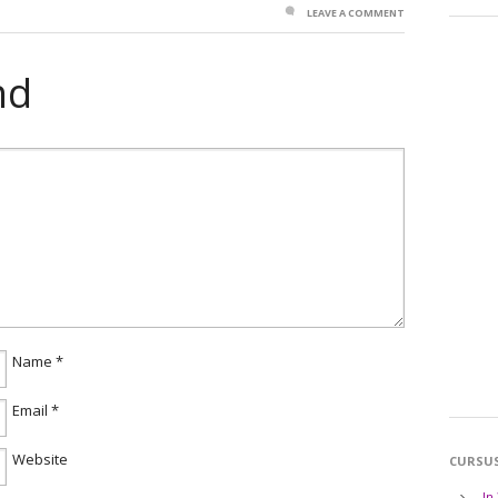
LEAVE A COMMENT
nd
Name
*
Email
*
Website
CURSU
In