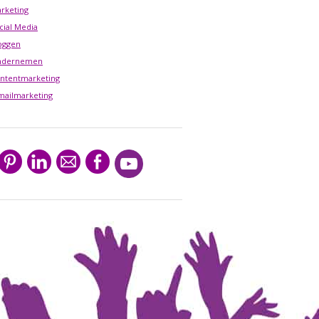
rketing
cial Media
oggen
ndernemen
ntentmarketing
mailmarketing