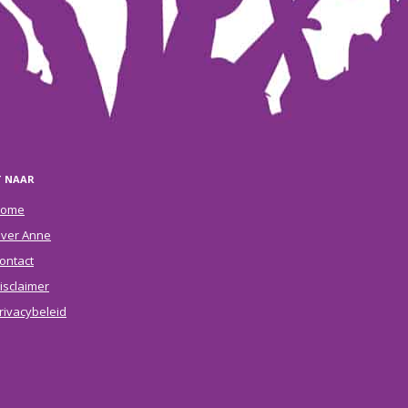
T NAAR
ome
ver Anne
ontact
isclaimer
rivacybeleid