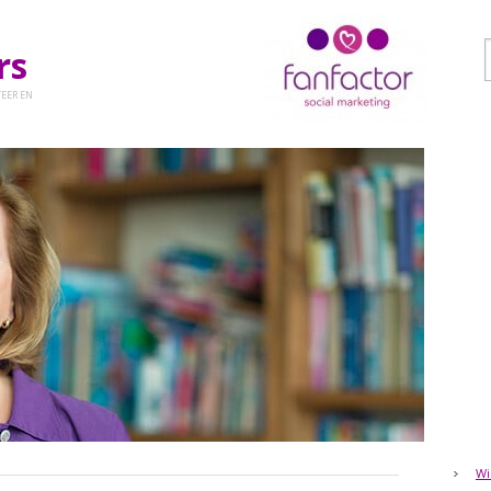
ers
EER EN
Wi