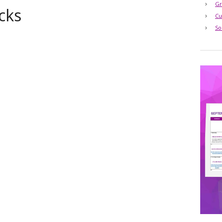
Gr
cks
Cu
So