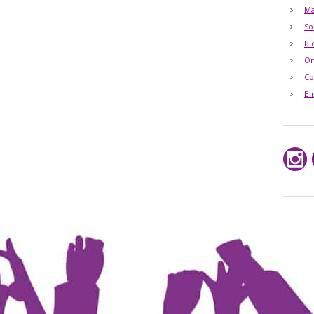
Ma
So
Bl
O
Co
E-