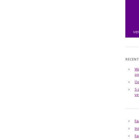
RECENT
Wa
oo
Op
5 
ve
Fa
In
Fa