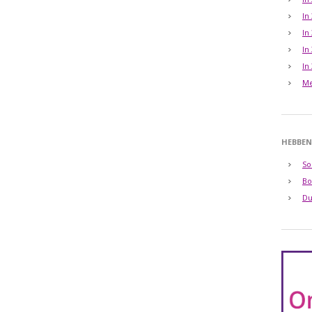
In
In
In
In
Me
HEBBEN
So
Bo
Du