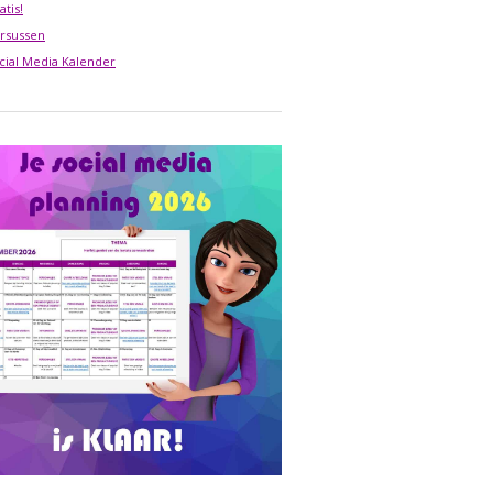
atis!
rsussen
cial Media Kalender