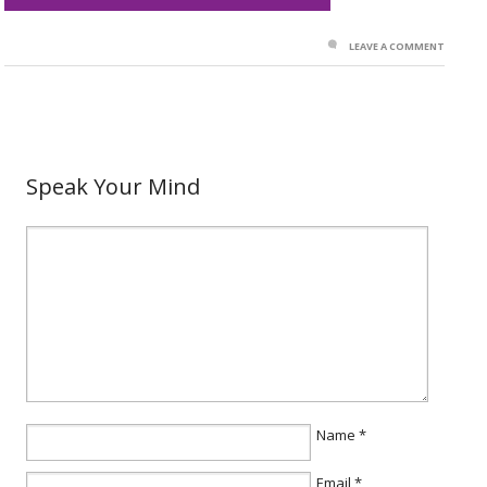
LEAVE A COMMENT
Speak Your Mind
Name
*
Email
*