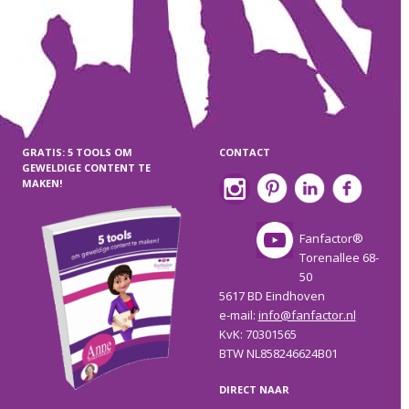
GRATIS: 5 TOOLS OM
CONTACT
GEWELDIGE CONTENT TE
MAKEN!
Fanfactor®
Torenallee 68-
50
5617 BD Eindhoven
e-mail:
info@fanfactor.nl
KvK: 70301565
BTW NL858246624B01
DIRECT NAAR