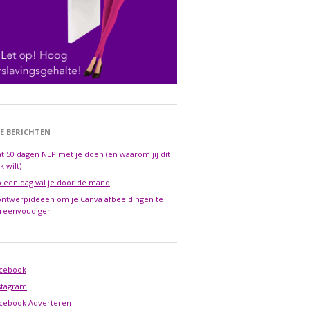
E BERICHTEN
t 50 dagen NLP met je doen (en waarom jij dit
k wilt)
 een dag val je door de mand
ontwerpideeën om je Canva afbeeldingen te
reenvoudigen
cebook
stagram
cebook Adverteren