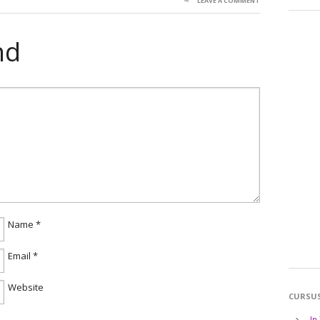
LEAVE A COMMENT
nd
Name
*
Email
*
Website
CURSU
In