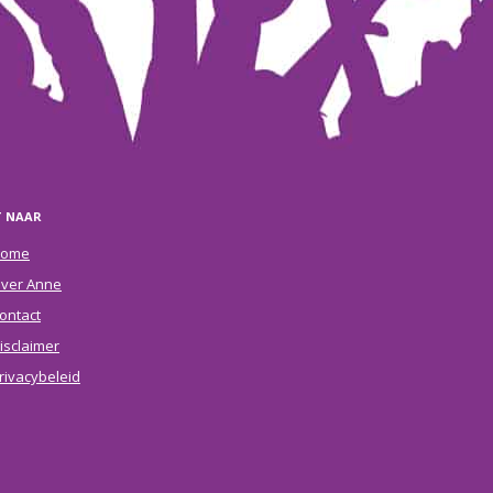
T NAAR
ome
ver Anne
ontact
isclaimer
rivacybeleid