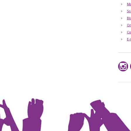
Ma
So
Bl
O
Co
E-