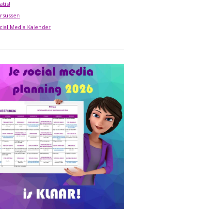
atis!
rsussen
cial Media Kalender