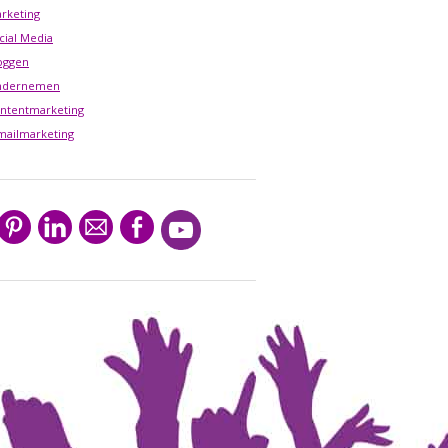
rketing
cial Media
oggen
ndernemen
ntentmarketing
mailmarketing