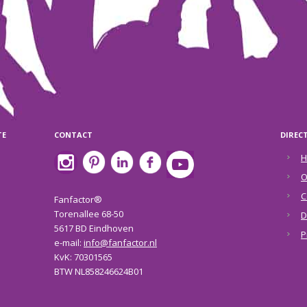
TE
CONTACT
DIREC
H
O
C
Fanfactor®
Torenallee 68-50
D
5617 BD Eindhoven
P
e-mail:
info@fanfactor.nl
KvK: 70301565
BTW NL858246624B01