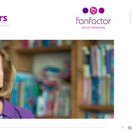
ers
EER EN
Wi