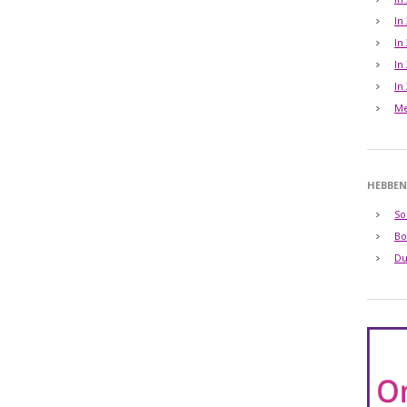
In
In
In
In
Me
HEBBEN
So
Bo
Du