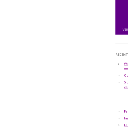
RECENT
Wa
oo
Op
5 
ve
Fa
In
Fa