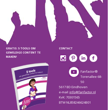
GRATIS: 5 TOOLS OM
CONTACT
GEWELDIGE CONTENT TE
MAKEN!
Fanfactor®
Torenallee 68-
50
5617 BD Eindhoven
e-mail:
info@fanfactor.nl
KvK: 70301565
BTW NL858246624B01