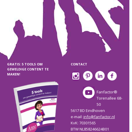
GRATIS: 5 TOOLS OM
CONTACT
GEWELDIGE CONTENT TE
MAKEN!
Fanfactor®
Torenallee 68-
50
5617 BD Eindhoven
e-mail:
info@fanfactor.nl
KvK: 70301565
BTW NL858246624B01