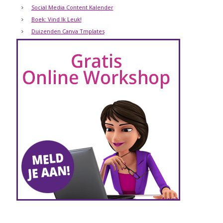
Social Media Content Kalender
Boek: Vind Ik Leuk!
Duizenden Canva Tmplates