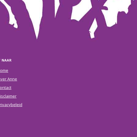
T NAAR
ome
ver Anne
ontact
isclaimer
rivacybeleid