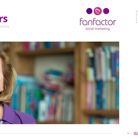
ers
EER EN
Wi