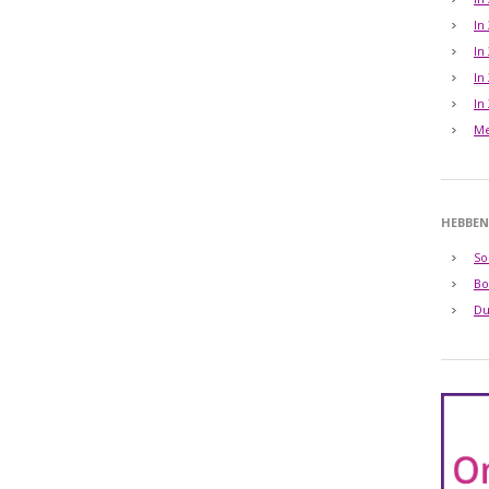
In
In
In
In
Me
HEBBEN
So
Bo
Du