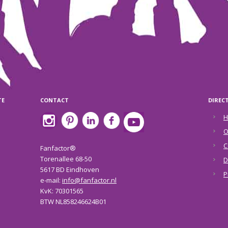
TE
CONTACT
DIREC
H
O
C
Fanfactor®
Torenallee 68-50
D
5617 BD Eindhoven
P
e-mail:
info@fanfactor.nl
KvK: 70301565
BTW NL858246624B01