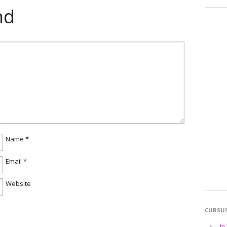
nd
Name
*
Email
*
Website
CURSU
In