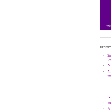
RECENT
Wa
oo
Op
5 
ve
Fa
In
Fa