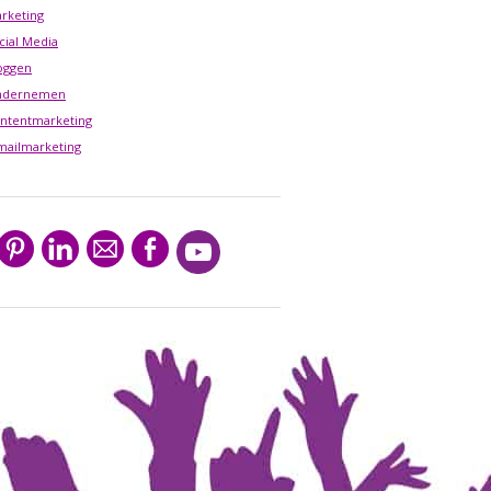
rketing
cial Media
oggen
ndernemen
ntentmarketing
mailmarketing