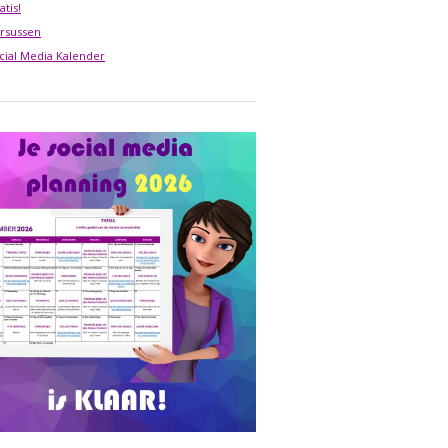
atis!
rsussen
cial Media Kalender