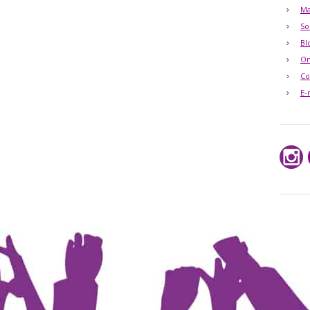
Ma
So
Bl
O
Co
E-