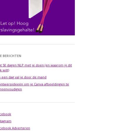
E BERICHTEN
t 50 dagen NLP met je doen (en waarom jij dit
k wilt)
 een dag val je door de mand
ontwerpideeën om je Canva afbeeldingen te
reenvoudigen
cebook
stagram
cebook Adverteren