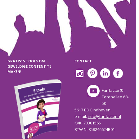
GRATIS: 5 TOOLS OM
CONTACT
GEWELDIGE CONTENT TE
MAKEN!
Fanfactor®
Torenallee 68-
50
5617 BD Eindhoven
e-mail:
info@fanfactor.nl
KvK: 70301565
BTW NL858246624B01