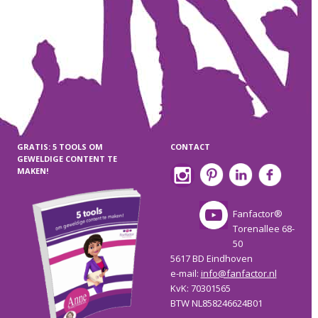
GRATIS: 5 TOOLS OM
CONTACT
GEWELDIGE CONTENT TE
MAKEN!
Fanfactor®
Torenallee 68-
50
5617 BD Eindhoven
e-mail:
info@fanfactor.nl
KvK: 70301565
BTW NL858246624B01