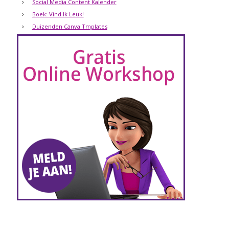
Social Media Content Kalender
Boek: Vind Ik Leuk!
Duizenden Canva Tmplates