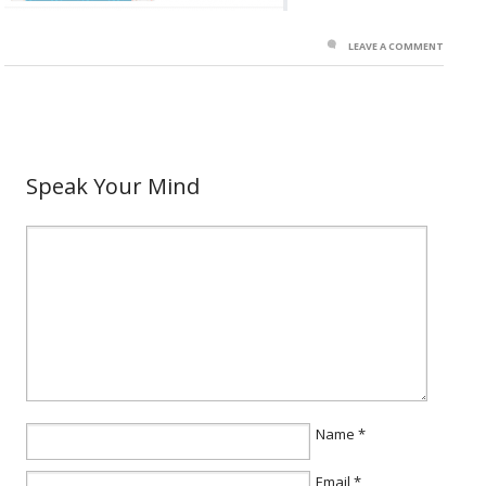
LEAVE A COMMENT
Speak Your Mind
Name
*
Email
*