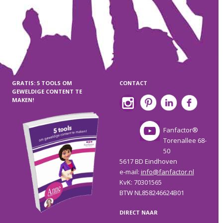
GRATIS: 5 TOOLS OM
CONTACT
GEWELDIGE CONTENT TE
MAKEN!
Fanfactor®
Torenallee 68-
50
5617 BD Eindhoven
e-mail:
info@fanfactor.nl
KvK: 70301565
BTW NL858246624B01
DIRECT NAAR