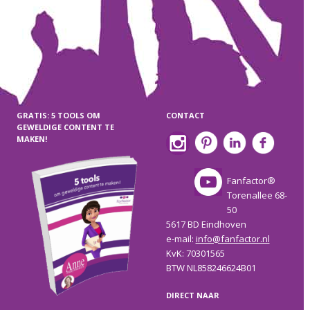
GRATIS: 5 TOOLS OM
CONTACT
GEWELDIGE CONTENT TE
MAKEN!
Fanfactor®
Torenallee 68-
50
5617 BD Eindhoven
e-mail:
info@fanfactor.nl
KvK: 70301565
BTW NL858246624B01
DIRECT NAAR