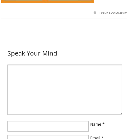
LEAVE A COMMENT
Speak Your Mind
Name
*
Email
*