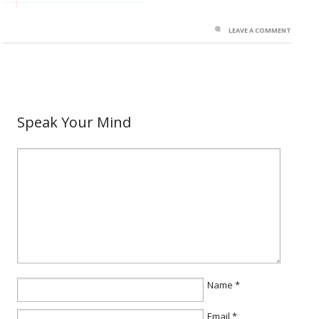
LEAVE A COMMENT
Speak Your Mind
Name
*
Email
*