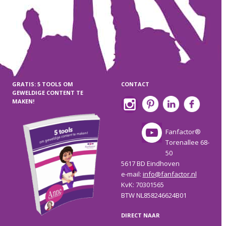
GRATIS: 5 TOOLS OM
CONTACT
GEWELDIGE CONTENT TE
MAKEN!
Fanfactor®
Torenallee 68-
50
5617 BD Eindhoven
e-mail:
info@fanfactor.nl
KvK: 70301565
BTW NL858246624B01
DIRECT NAAR