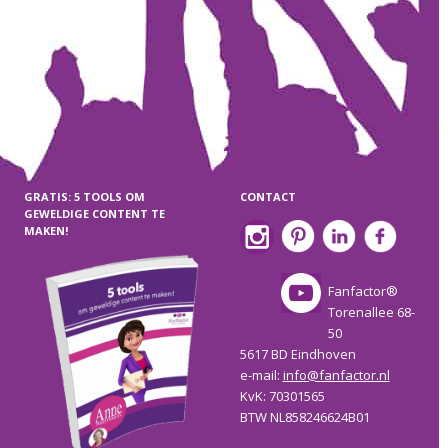
GRATIS: 5 TOOLS OM
CONTACT
GEWELDIGE CONTENT TE
MAKEN!
Fanfactor®
Torenallee 68-
50
5617 BD Eindhoven
e-mail:
info@fanfactor.nl
KvK: 70301565
BTW NL858246624B01