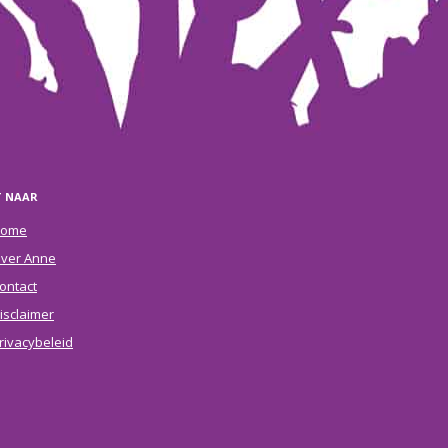
T NAAR
ome
ver Anne
ontact
isclaimer
rivacybeleid