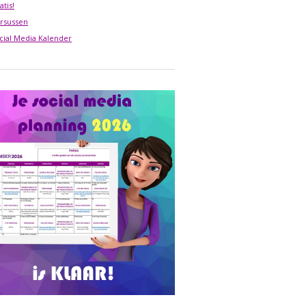
atis!
rsussen
cial Media Kalender