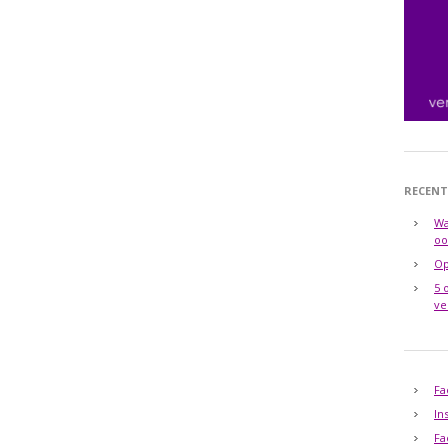
RECENT
Wa
oo
Op
5 
ve
Fa
In
Fa