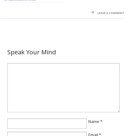
LEAVE A COMMENT
Speak Your Mind
Name
*
Email
*