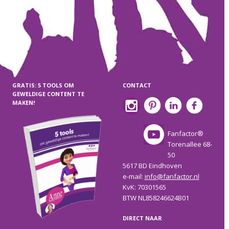
GRATIS: 5 TOOLS OM
CONTACT
GEWELDIGE CONTENT TE
MAKEN!
Fanfactor®
Torenallee 68-
50
5617 BD Eindhoven
e-mail:
info@fanfactor.nl
KvK: 70301565
BTW NL858246624B01
DIRECT NAAR