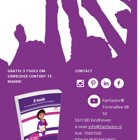
GRATIS: 5 TOOLS OM
CONTACT
GEWELDIGE CONTENT TE
MAKEN!
Fanfactor®
Torenallee 68-
50
5617 BD Eindhoven
e-mail:
info@fanfactor.nl
KvK: 70301565
BTW NL858246624B01