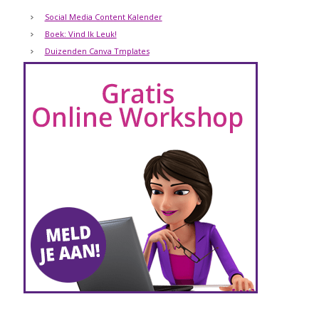
Social Media Content Kalender
Boek: Vind Ik Leuk!
Duizenden Canva Tmplates