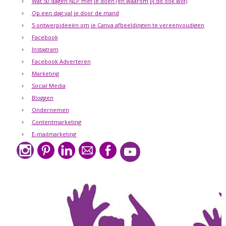
Wat 50 dagen NLP met je doen (en waarom jij dit ook wilt)
Op een dag val je door de mand
5 ontwerpideeën om je Canva afbeeldingen te vereenvoudigen
Facebook
Instagram
Facebook Adverteren
Marketing
Social Media
Bloggen
Ondernemen
Contentmarketing
E-mailmarketing