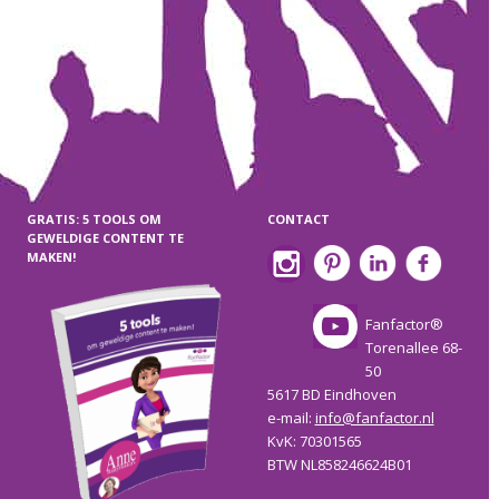
GRATIS: 5 TOOLS OM
CONTACT
GEWELDIGE CONTENT TE
MAKEN!
Fanfactor®
Torenallee 68-
50
5617 BD Eindhoven
e-mail:
info@fanfactor.nl
KvK: 70301565
BTW NL858246624B01