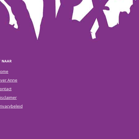
T NAAR
ome
ver Anne
ontact
isclaimer
rivacybeleid