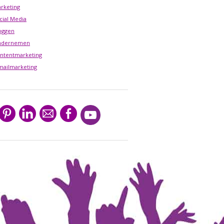
rketing
cial Media
oggen
ndernemen
ntentmarketing
mailmarketing