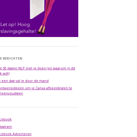
E BERICHTEN
t 50 dagen NLP met je doen (en waarom jij dit
k wilt)
 een dag val je door de mand
ontwerpideeën om je Canva afbeeldingen te
reenvoudigen
cebook
stagram
cebook Adverteren