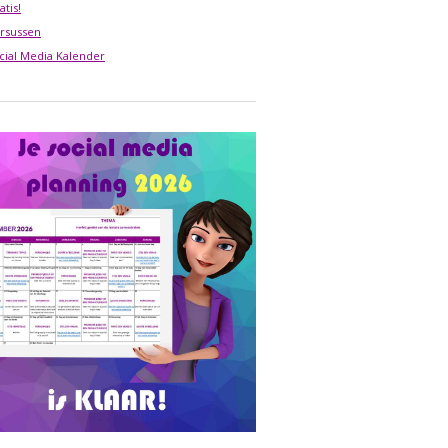
atis!
rsussen
cial Media Kalender