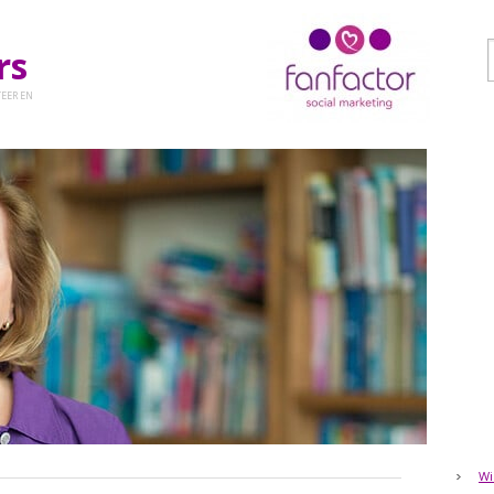
ers
EER EN
Wi