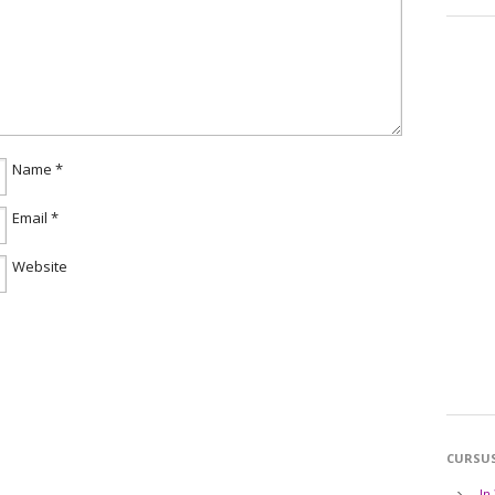
Name
*
Email
*
Website
CURSU
In