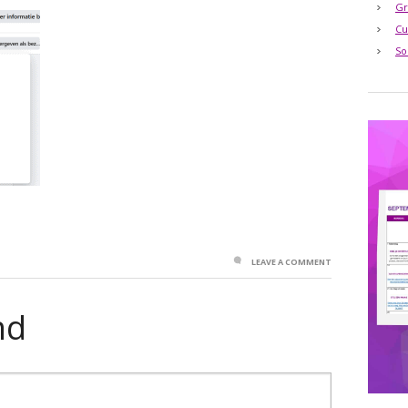
Gr
Cu
So
LEAVE A COMMENT
nd