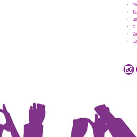
Ma
So
Bl
O
Co
E-