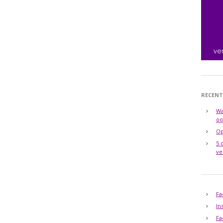
RECENT
Wa
oo
Op
5 
ve
Fa
In
Fa