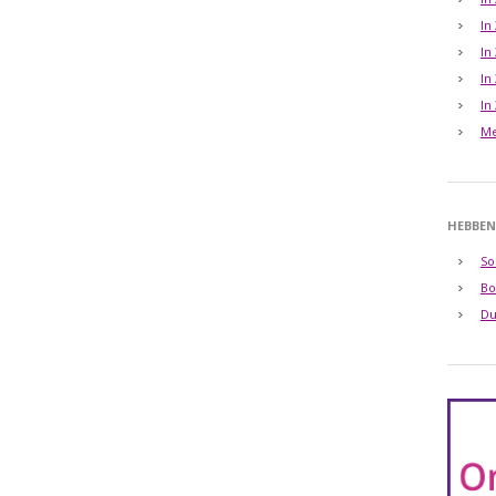
In
In
In
In
Me
HEBBEN
So
Bo
Du