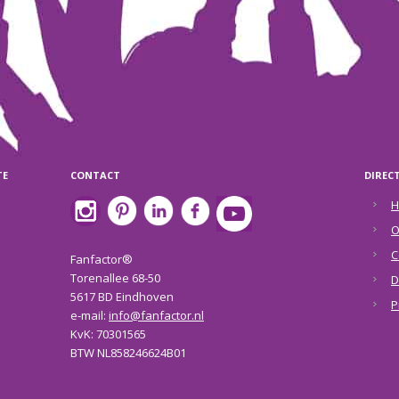
TE
CONTACT
DIREC
H
O
C
Fanfactor®
Torenallee 68-50
D
5617 BD Eindhoven
P
e-mail:
info@fanfactor.nl
KvK: 70301565
BTW NL858246624B01