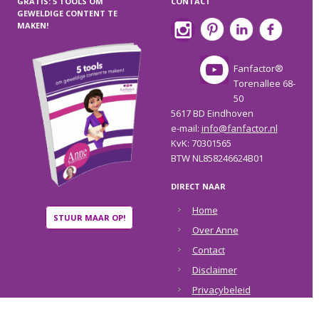
GRATIS: 5 TOOLS OM
CONTACT
GEWELDIGE CONTENT TE
MAKEN!
Fanfactor®
Torenallee 68-
50
5617 BD Eindhoven
e-mail:
info@fanfactor.nl
KvK: 70301565
BTW NL858246624B01
DIRECT NAAR
Home
STUUR MAAR OP!
Over Anne
Contact
Disclaimer
Privacybeleid