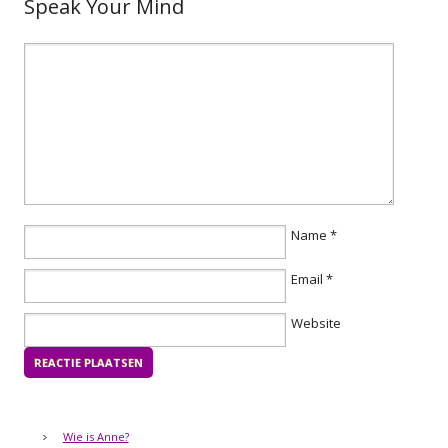
Speak Your Mind
Name
*
Email
*
Website
Wie is Anne?