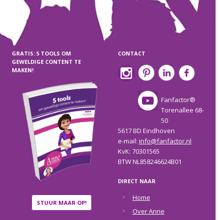
GRATIS: 5 TOOLS OM
CONTACT
GEWELDIGE CONTENT TE
MAKEN!
Fanfactor®
Torenallee 68-
50
5617 BD Eindhoven
e-mail:
info@fanfactor.nl
KvK: 70301565
BTW NL858246624B01
DIRECT NAAR
Home
STUUR MAAR OP!
Over Anne