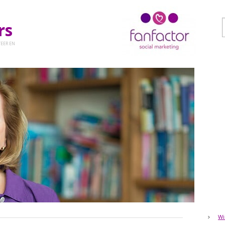
ers
EER EN
Wi