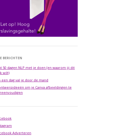
E BERICHTEN
t 50 dagen NLP met je doen (en waarom jij dit
k wilt)
 een dag val je door de mand
ontwerpideeën om je Canva afbeeldingen te
reenvoudigen
cebook
stagram
cebook Adverteren