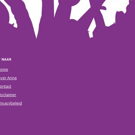
T NAAR
ome
ver Anne
ontact
isclaimer
rivacybeleid