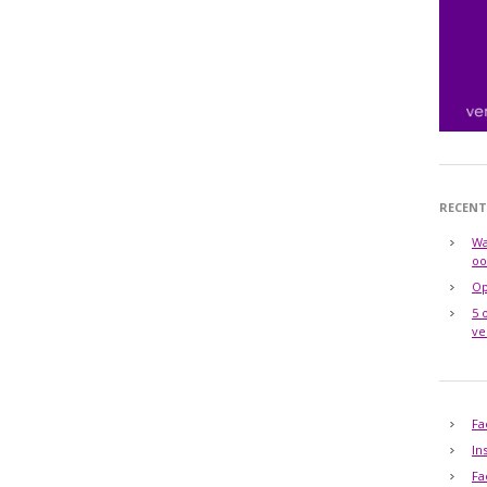
RECENT
Wa
oo
Op
5 
ve
Fa
In
Fa