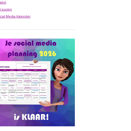
atis!
rsussen
cial Media Kalender