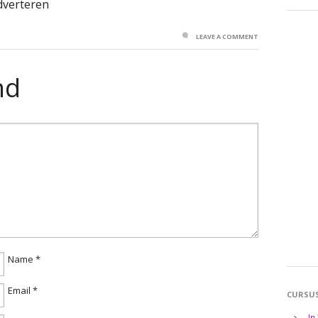
dverteren
LEAVE A COMMENT
nd
Name
*
Email
*
CURSU
In