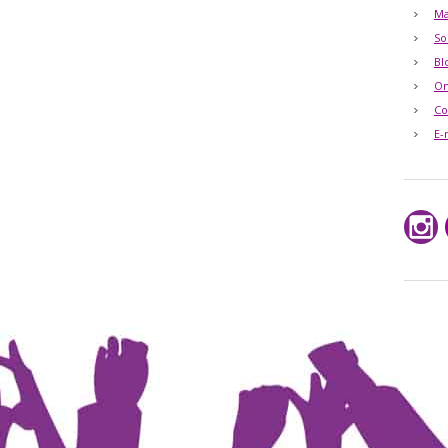
Ma
So
Bl
O
Co
E-