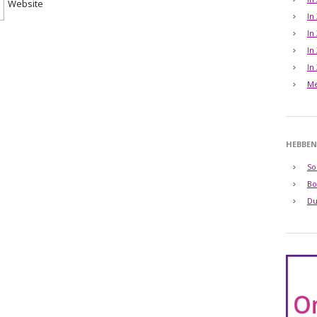
Website
In
In
In
In
Me
HEBBEN
So
Bo
Du