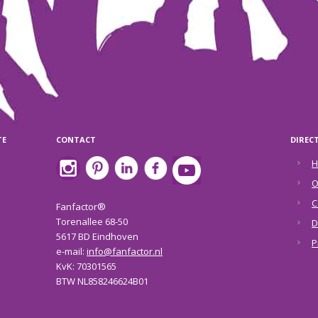
TE
CONTACT
DIREC
H
O
C
Fanfactor®
Torenallee 68-50
D
5617 BD Eindhoven
P
e-mail:
info@fanfactor.nl
KvK: 70301565
BTW NL858246624B01