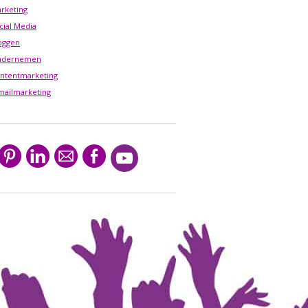
rketing
cial Media
oggen
ndernemen
ntentmarketing
mailmarketing