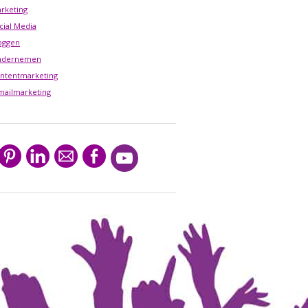
rketing
cial Media
oggen
ndernemen
ntentmarketing
mailmarketing