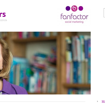
ers
EER EN
Wi