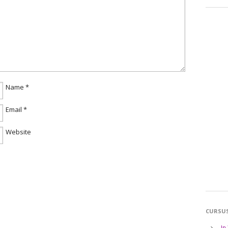
Name
*
Email
*
Website
CURSU
In