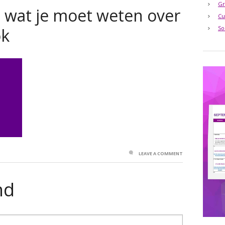
Gr
 wat je moet weten over
Cu
So
ok
LEAVE A COMMENT
nd