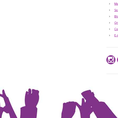
Ma
So
Bl
O
Co
E-