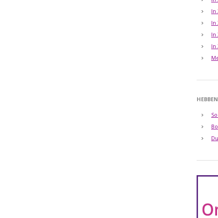
In
In
In
In
Me
HEBBEN
So
Bo
Du