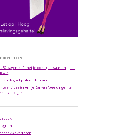
E BERICHTEN
t 50 dagen NLP met je doen (en waarom jij dit
k wilt)
 een dag val je door de mand
ontwerpideeën om je Canva afbeeldingen te
reenvoudigen
cebook
stagram
cebook Adverteren