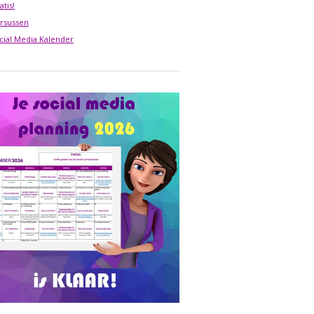
atis!
rsussen
cial Media Kalender