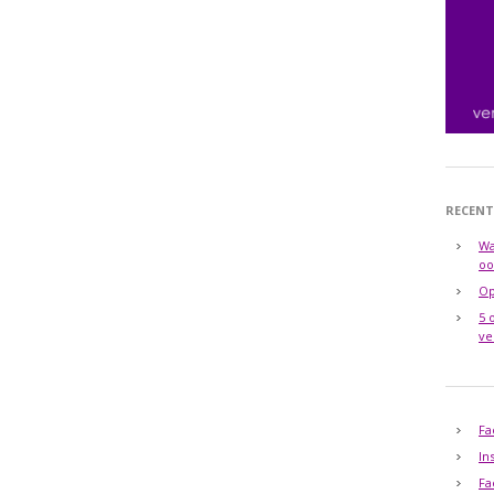
RECENT
Wa
oo
Op
5 
ve
Fa
In
Fa