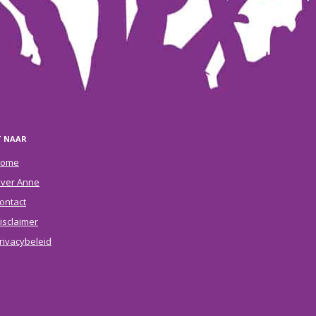
T NAAR
ome
ver Anne
ontact
isclaimer
rivacybeleid