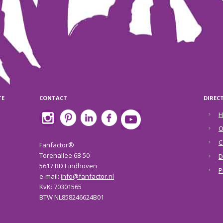
TE
CONTACT
DIREC
H
O
C
Fanfactor®
Torenallee 68-50
D
5617 BD Eindhoven
P
e-mail:
info@fanfactor.nl
KvK: 70301565
BTW NL858246624B01