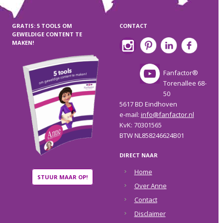
GRATIS: 5 TOOLS OM
CONTACT
GEWELDIGE CONTENT TE
MAKEN!
Fanfactor®
Torenallee 68-
50
5617 BD Eindhoven
e-mail:
info@fanfactor.nl
KvK: 70301565
BTW NL858246624B01
DIRECT NAAR
Home
STUUR MAAR OP!
Over Anne
Contact
Disclaimer