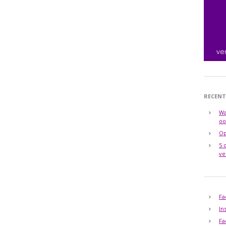
RECENT
Wa
oo
Op
5 
ve
Fa
In
Fa