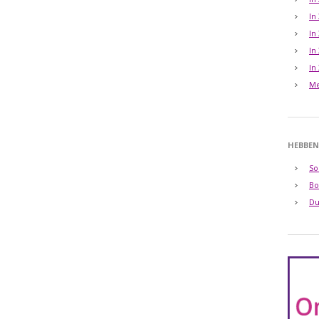
In
In
In
In
Me
HEBBEN
So
Bo
Du