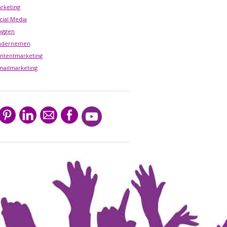
rketing
cial Media
oggen
ndernemen
ntentmarketing
mailmarketing