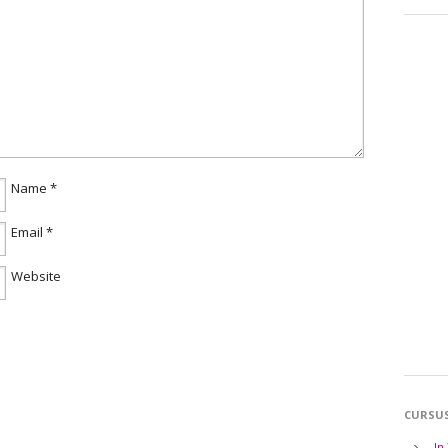
Name
*
Email
*
Website
CURSU
In