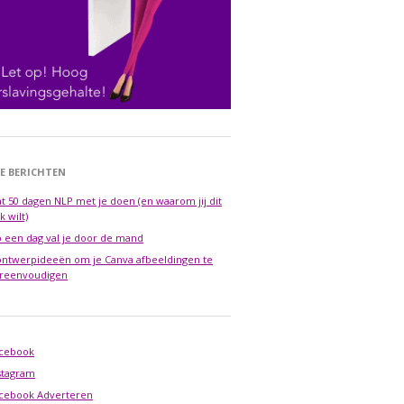
E BERICHTEN
t 50 dagen NLP met je doen (en waarom jij dit
k wilt)
 een dag val je door de mand
ontwerpideeën om je Canva afbeeldingen te
reenvoudigen
cebook
stagram
cebook Adverteren