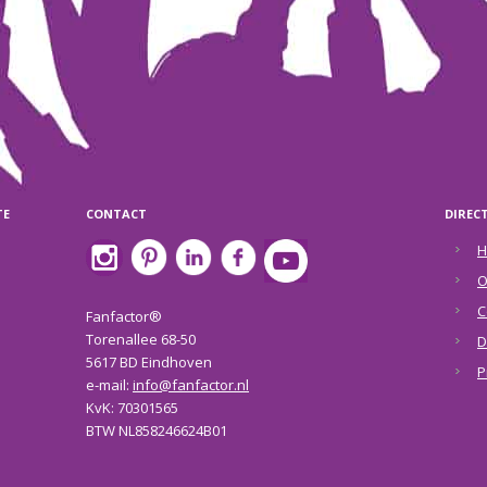
TE
CONTACT
DIREC
H
O
C
Fanfactor®
Torenallee 68-50
D
5617 BD Eindhoven
P
e-mail:
info@fanfactor.nl
KvK: 70301565
BTW NL858246624B01