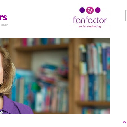
ers
EER EN
Wi