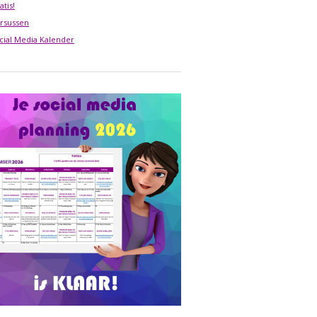
atis!
rsussen
cial Media Kalender