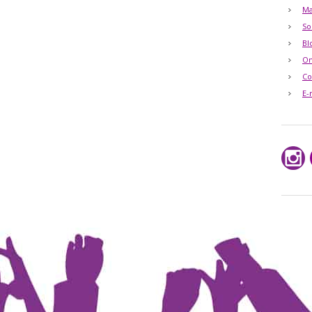
Ma
So
Bl
O
Co
E-