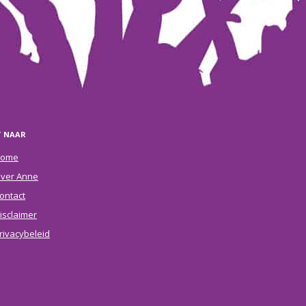
T NAAR
ome
ver Anne
ontact
isclaimer
rivacybeleid