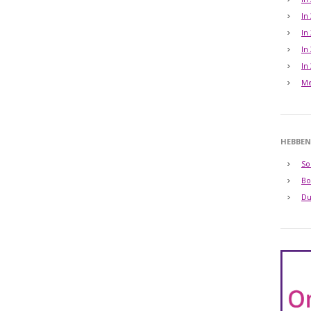
In
In
In
In
Me
HEBBEN
So
Bo
Du