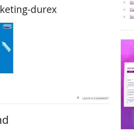
Gr
keting-durex
Cu
So
LEAVE A COMMENT
nd