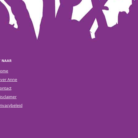
T NAAR
ome
ver Anne
ontact
isclaimer
rivacybeleid