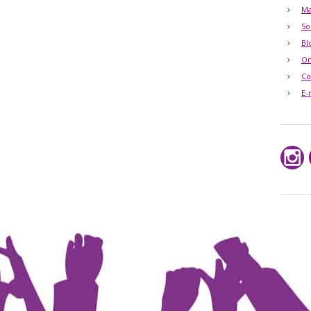
Ma
So
Bl
O
Co
E-