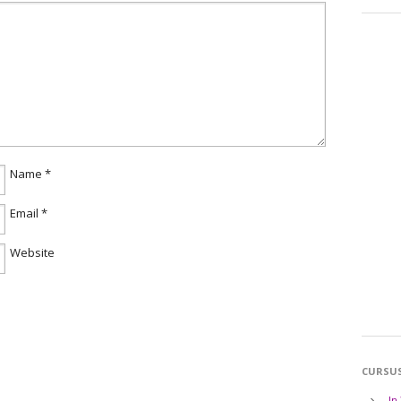
Name
*
Email
*
Website
CURSU
In