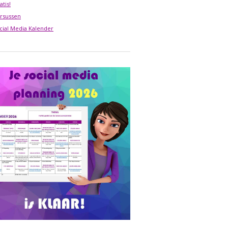
atis!
rsussen
cial Media Kalender