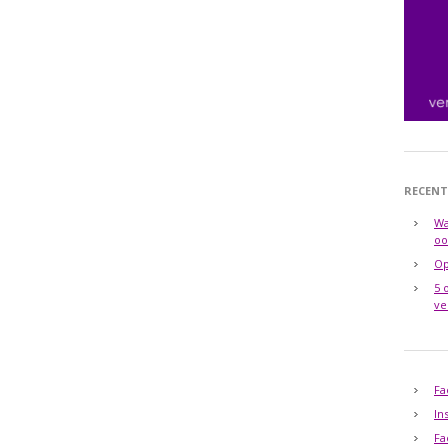
RECENT
Wa
oo
Op
5 
ve
Fa
In
Fa