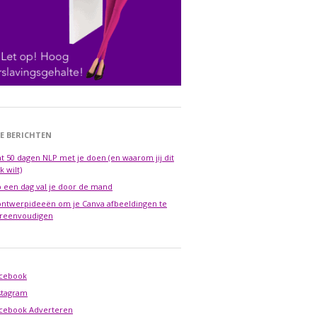
E BERICHTEN
t 50 dagen NLP met je doen (en waarom jij dit
k wilt)
 een dag val je door de mand
ontwerpideeën om je Canva afbeeldingen te
reenvoudigen
cebook
stagram
cebook Adverteren