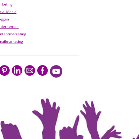
rketing
cial Media
oggen
ndernemen
ntentmarketing
mailmarketing