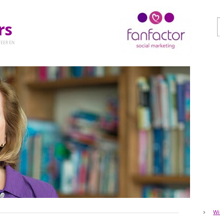
ers
EER EN
Wi