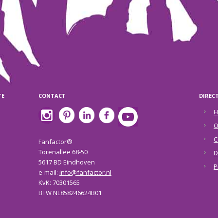
TE
CONTACT
DIREC
H
O
C
Fanfactor®
Torenallee 68-50
D
5617 BD Eindhoven
P
e-mail:
info@fanfactor.nl
KvK: 70301565
BTW NL858246624B01