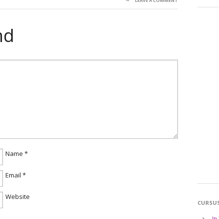
LEAVE A COMMENT
nd
Name
*
Email
*
Website
CURSU
In