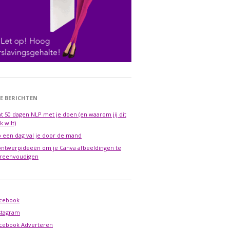
E BERICHTEN
t 50 dagen NLP met je doen (en waarom jij dit
k wilt)
 een dag val je door de mand
ontwerpideeën om je Canva afbeeldingen te
reenvoudigen
cebook
stagram
cebook Adverteren