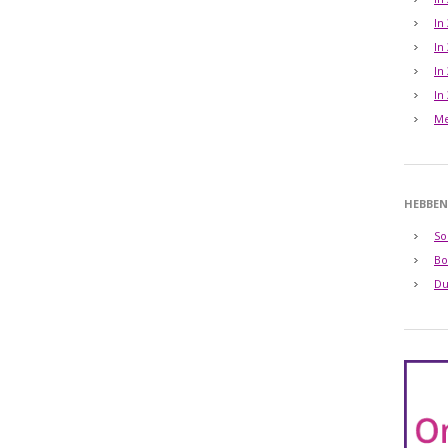
In
In
In
In
Me
HEBBEN
So
Bo
Du