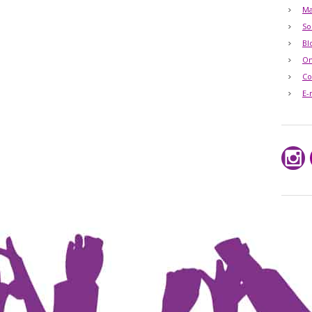
Ma
So
Bl
O
Co
E-