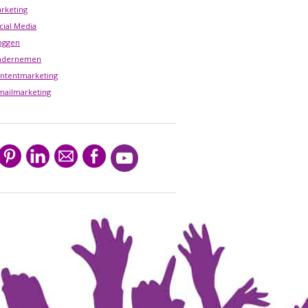
rketing
cial Media
oggen
ndernemen
ntentmarketing
mailmarketing