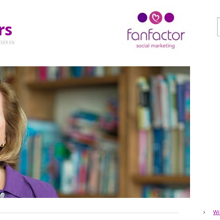
ers
EER EN
Wi