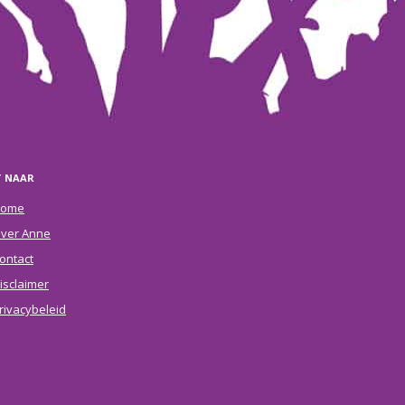
T NAAR
ome
ver Anne
ontact
isclaimer
rivacybeleid