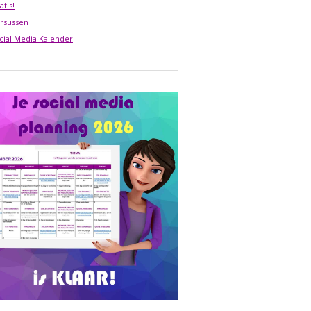
atis!
rsussen
cial Media Kalender