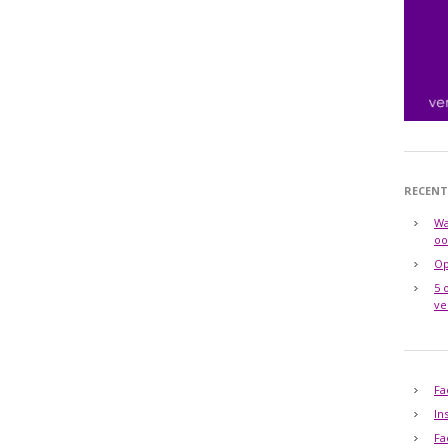
RECENT
Wa
oo
Op
5 
ve
Fa
In
Fa