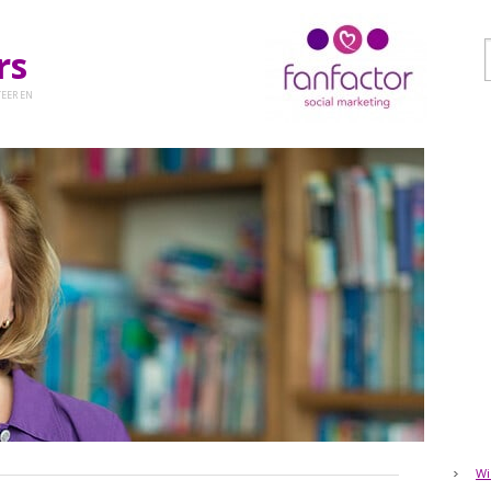
ers
EER EN
Wi