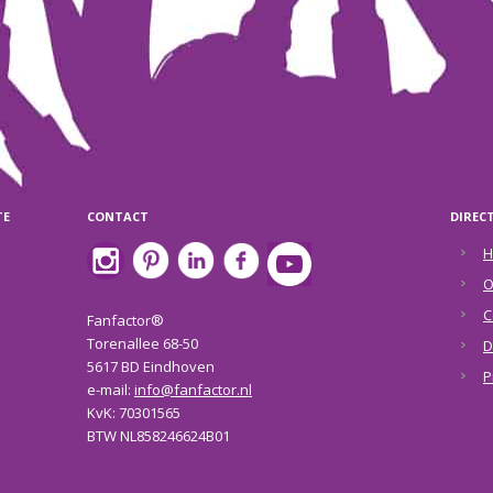
TE
CONTACT
DIREC
H
O
C
Fanfactor®
Torenallee 68-50
D
5617 BD Eindhoven
P
e-mail:
info@fanfactor.nl
KvK: 70301565
BTW NL858246624B01