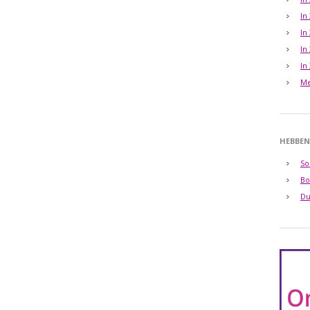
In
In
In
In
Me
HEBBEN
So
Bo
Du