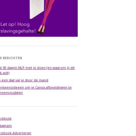
E BERICHTEN
t 50 dagen NLP met je doen (en waarom jij dit
k wilt)
 een dag val je door de mand
ontwerpideeën om je Canva afbeeldingen te
reenvoudigen
cebook
stagram
cebook Adverteren