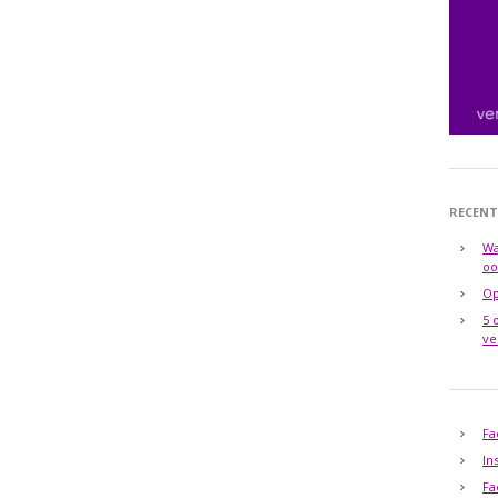
RECENT
Wa
oo
Op
5 
ve
Fa
In
Fa