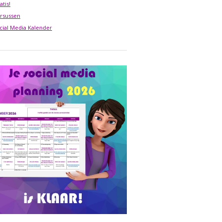
atis!
rsussen
cial Media Kalender