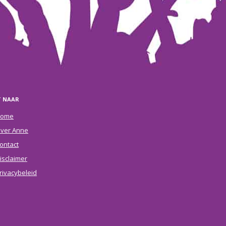
T NAAR
ome
ver Anne
ontact
isclaimer
rivacybeleid