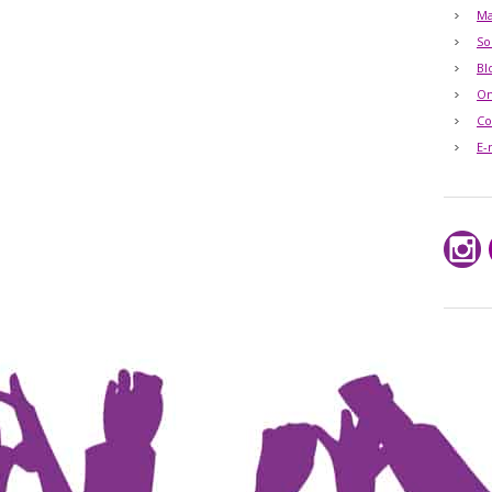
Ma
So
Bl
O
Co
E-