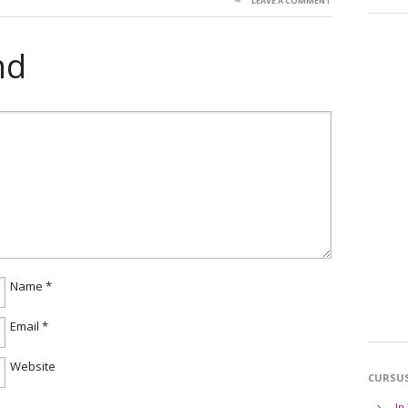
LEAVE A COMMENT
nd
Name
*
Email
*
Website
CURSU
In