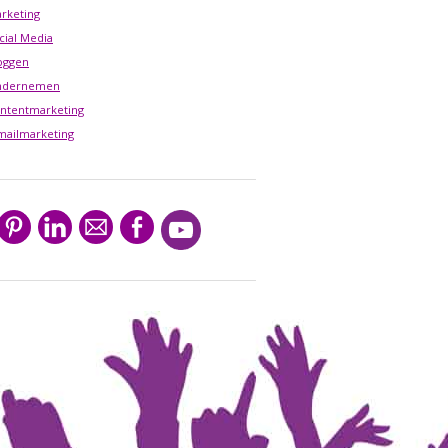
rketing
cial Media
oggen
ndernemen
ntentmarketing
mailmarketing