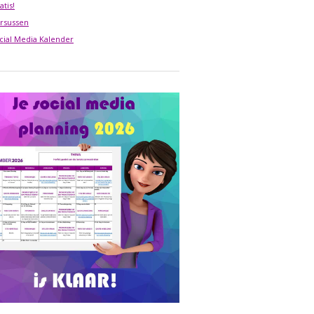
atis!
rsussen
cial Media Kalender