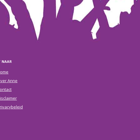
T NAAR
ome
ver Anne
ontact
isclaimer
rivacybeleid