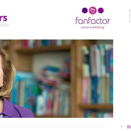
ers
EER EN
Wi