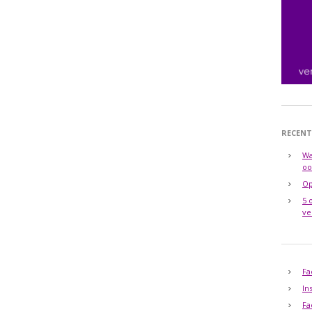
RECENT
Wa
oo
Op
5 
ve
Fa
In
Fa