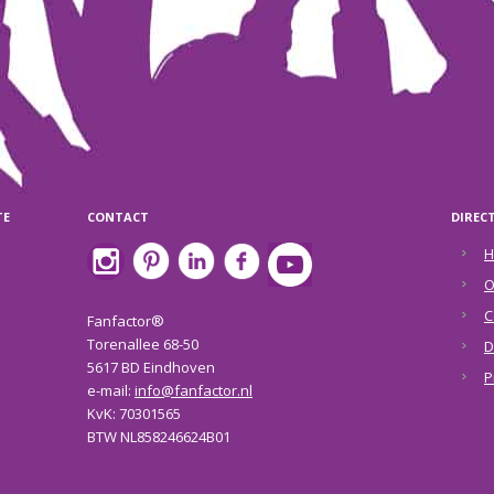
TE
CONTACT
DIREC
H
O
C
Fanfactor®
Torenallee 68-50
D
5617 BD Eindhoven
P
e-mail:
info@fanfactor.nl
KvK: 70301565
BTW NL858246624B01