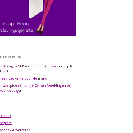
E BERICHTEN
t 50 dagen NLP met je doen (en waarom jij dit
k wilt)
 een dag val je door de mand
ontwerpideeën om je Canva afbeeldingen te
reenvoudigen
cebook
stagram
cebook Adverteren