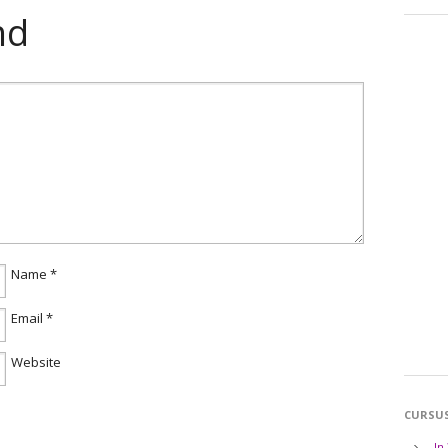
nd
Name
*
Email
*
Website
CURSU
In