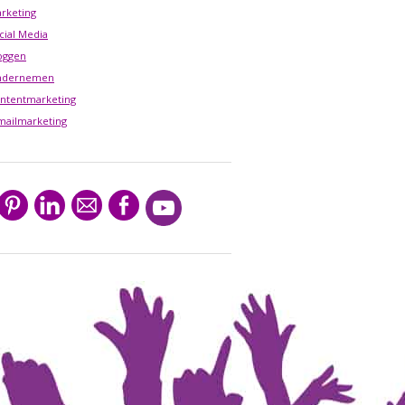
rketing
cial Media
oggen
ndernemen
ntentmarketing
mailmarketing