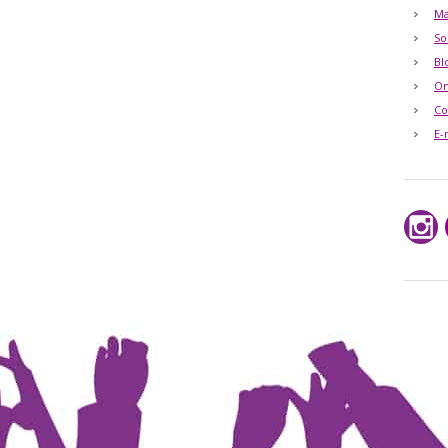
Ma
So
Bl
O
Co
E-