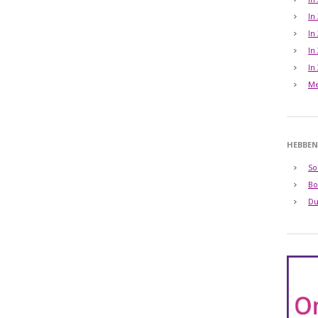
In
In
In
In
Me
HEBBEN
So
Bo
Du