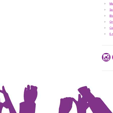
Ma
So
Bl
O
Co
E-