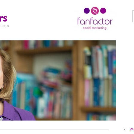
ers
EER EN
Wi