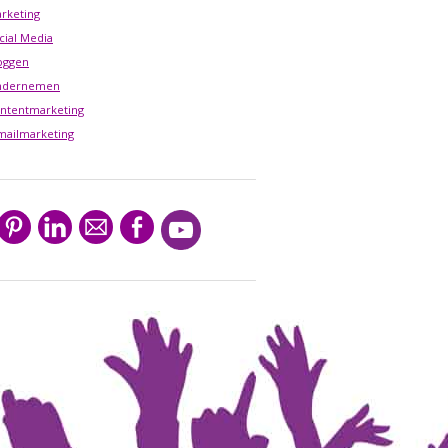
rketing
cial Media
oggen
ndernemen
ntentmarketing
mailmarketing