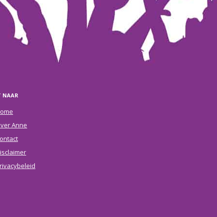
T NAAR
ome
ver Anne
ontact
isclaimer
rivacybeleid