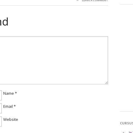
LEAVE A COMMENT
nd
Name
*
Email
*
Website
CURSU
In