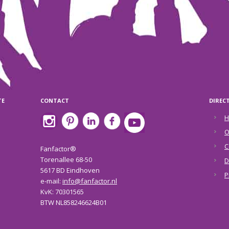
TE
CONTACT
DIREC
H
O
C
Fanfactor®
Torenallee 68-50
D
5617 BD Eindhoven
P
e-mail:
info@fanfactor.nl
KvK: 70301565
BTW NL858246624B01