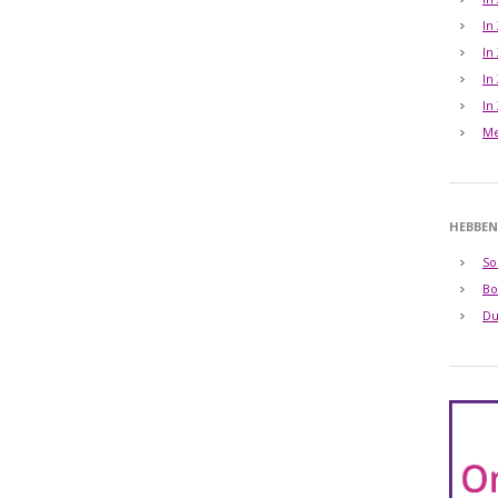
In
In
In
In
Me
HEBBEN
So
Bo
Du