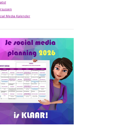
atis!
rsussen
cial Media Kalender