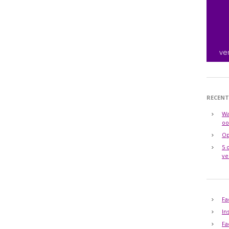
RECENT
Wa
oo
Op
5 
ve
Fa
In
Fa