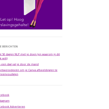
E BERICHTEN
t 50 dagen NLP met je doen (en waarom jij dit
k wilt)
 een dag val je door de mand
ontwerpideeën om je Canva afbeeldingen te
reenvoudigen
cebook
stagram
cebook Adverteren