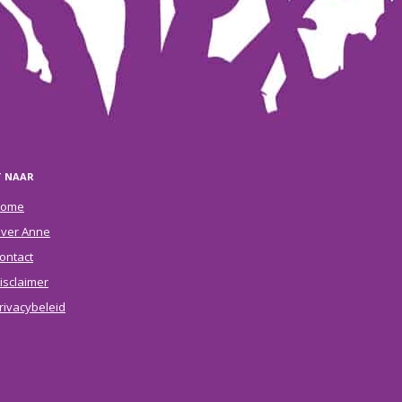
T NAAR
ome
ver Anne
ontact
isclaimer
rivacybeleid