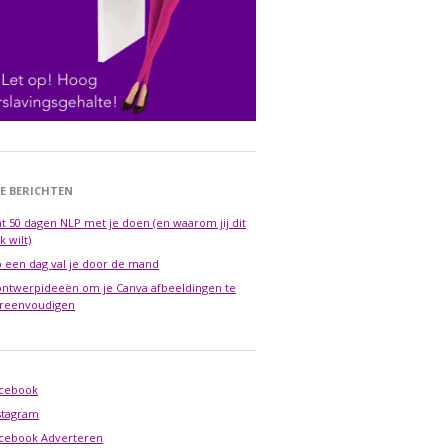
E BERICHTEN
t 50 dagen NLP met je doen (en waarom jij dit
k wilt)
 een dag val je door de mand
ontwerpideeën om je Canva afbeeldingen te
reenvoudigen
cebook
stagram
cebook Adverteren