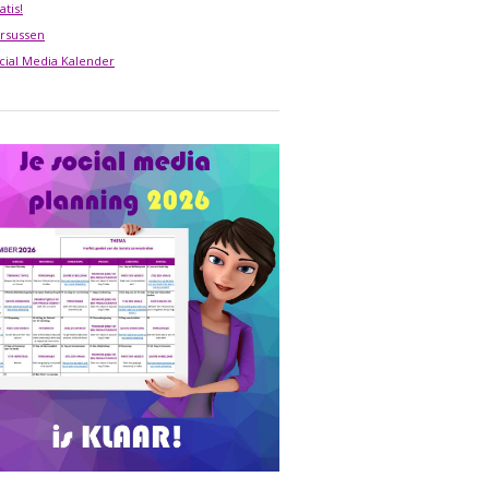
atis!
rsussen
cial Media Kalender