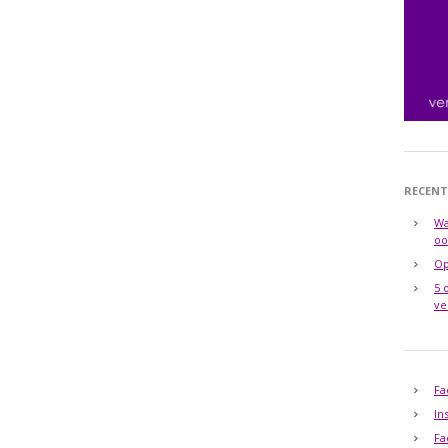
RECENT
Wa
oo
Op
5 
ve
Fa
In
Fa