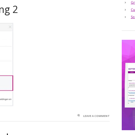
Gr
ing 2
Cu
So
LEAVE A COMMENT