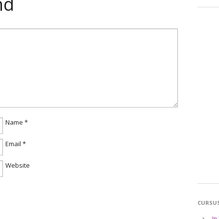
nd
Name
*
Email
*
Website
CURSU
In