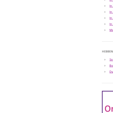
In
In
In
In
Me
HEBBEN
So
Bo
Du