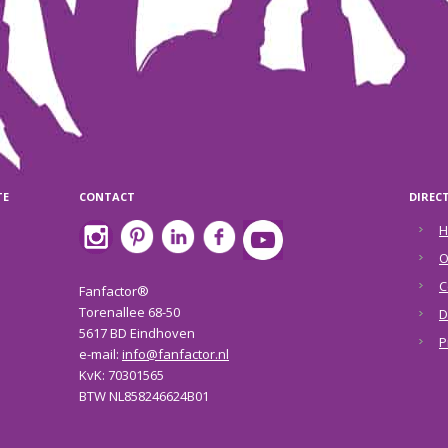
TE
CONTACT
DIREC
H
O
C
Fanfactor®
Torenallee 68-50
D
5617 BD Eindhoven
P
e-mail:
info@fanfactor.nl
KvK: 70301565
BTW NL858246624B01