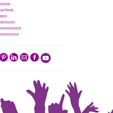
rketing
cial Media
oggen
ndernemen
ntentmarketing
mailmarketing