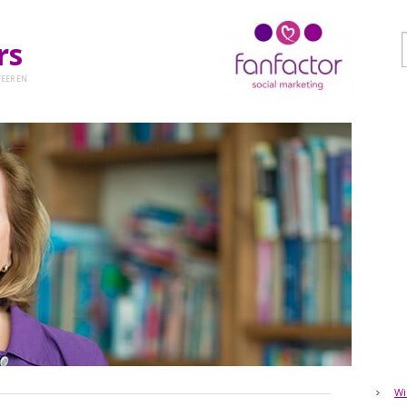
ers
EER EN
Wi