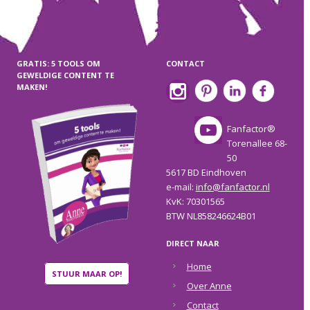
GRATIS: 5 TOOLS OM
CONTACT
GEWELDIGE CONTENT TE
MAKEN!
Fanfactor®
Torenallee 68-
50
5617 BD Eindhoven
e-mail:
info@fanfactor.nl
KvK: 70301565
BTW NL858246624B01
DIRECT NAAR
Home
STUUR MAAR OP!
Over Anne
Contact