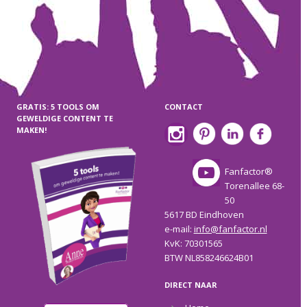
GRATIS: 5 TOOLS OM
CONTACT
GEWELDIGE CONTENT TE
MAKEN!
Fanfactor®
Torenallee 68-
50
5617 BD Eindhoven
e-mail:
info@fanfactor.nl
KvK: 70301565
BTW NL858246624B01
DIRECT NAAR