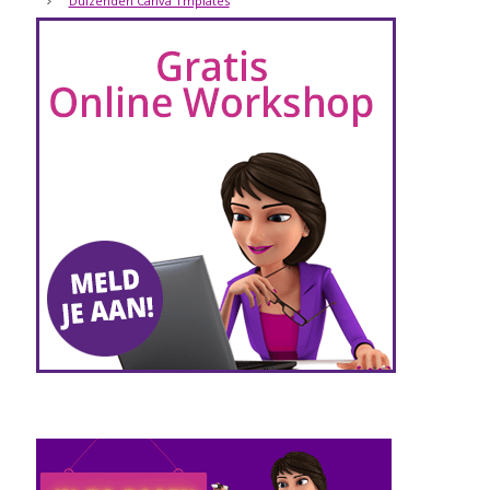
Duizenden Canva Tmplates