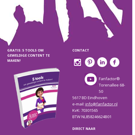
GRATIS: 5 TOOLS OM
CONTACT
GEWELDIGE CONTENT TE
MAKEN!
Fanfactor®
Torenallee 68-
50
5617 BD Eindhoven
e-mail:
info@fanfactor.nl
KvK: 70301565
BTW NL858246624B01
DIRECT NAAR