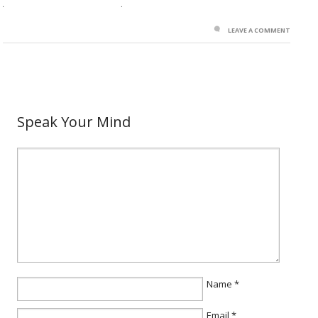
LEAVE A COMMENT
Speak Your Mind
Name
*
Email
*