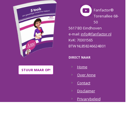
Fanfactor®
Torenallee 68-
50
5617 BD Eindhoven
e-mail:
info@fanfactor.nl
KvK: 70301565
BTW NL858246624B01
DIRECT NAAR
Home
STUUR MAAR OP!
Over Anne
Contact
Disclaimer
Privacybeleid
COPYRIGHT © 2026 ·
ANNE RAAYMAKERS
·
RETURN TO TOP OF PAGE