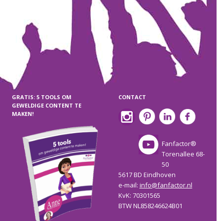
GRATIS: 5 TOOLS OM
CONTACT
GEWELDIGE CONTENT TE
MAKEN!
Fanfactor®
Torenallee 68-
50
5617 BD Eindhoven
e-mail:
info@fanfactor.nl
KvK: 70301565
BTW NL858246624B01