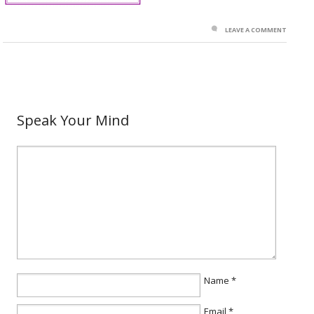
LEAVE A COMMENT
Speak Your Mind
Name
*
Email
*