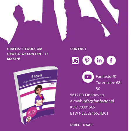
GRATIS: 5 TOOLS OM
CONTACT
GEWELDIGE CONTENT TE
MAKEN!
Fanfactor®
Torenallee 68-
50
5617 BD Eindhoven
e-mail:
info@fanfactor.nl
KvK: 70301565
BTW NL858246624B01
DIRECT NAAR