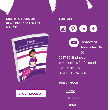
GRATIS: 5 TOOLS OM
CONTACT
GEWELDIGE CONTENT TE
MAKEN!
Fanfactor®
Torenallee 68-
50
5617 BD Eindhoven
e-mail:
info@fanfactor.nl
KvK: 70301565
BTW NL858246624B01
DIRECT NAAR
Home
STUUR MAAR OP!
Over Anne
Contact